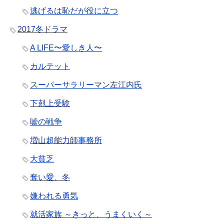
逃げるは恥だが役に立つ
2017冬ドラマ
A LIFE〜愛しき人〜
カルテット
スーパーサラリーマン左江内氏
下剋上受験
嘘の戦争
増山超能力師事務所
大貧乏
奪い愛、冬
嫌われる勇気
就活家族 ～きっと、うまくいく～