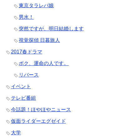
東京タラレバ娘
男水！
突然ですが、明日結婚します
視覚探偵 日暮旅人
2017春ドラマ
ボク、運命の人です。
リバース
イベント
テレビ番組
今話題！ほやほやニュース
仮面ライダーエグゼイド
大学