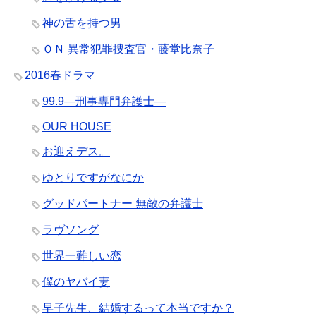
神の舌を持つ男
ＯＮ 異常犯罪捜査官・藤堂比奈子
2016春ドラマ
99.9―刑事専門弁護士―
OUR HOUSE
お迎えデス。
ゆとりですがなにか
グッドパートナー 無敵の弁護士
ラヴソング
世界一難しい恋
僕のヤバイ妻
早子先生、結婚するって本当ですか？