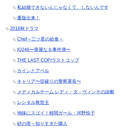
私結婚できないんじゃなくて、しないんです
重版出来！
2016秋ドラマ
Chef～三ツ星の給食～
IQ246〜華麗なる事件簿〜
THE LAST COP/ラストコップ
カインとアベル
キャリア〜掟破りの警察署長〜
メディカルチーム レディ・ダ・ヴィンチの診断
レンタル救世主
地味にスゴイ！校閲ガール・河野悦子
砂の塔～知りすぎた隣人