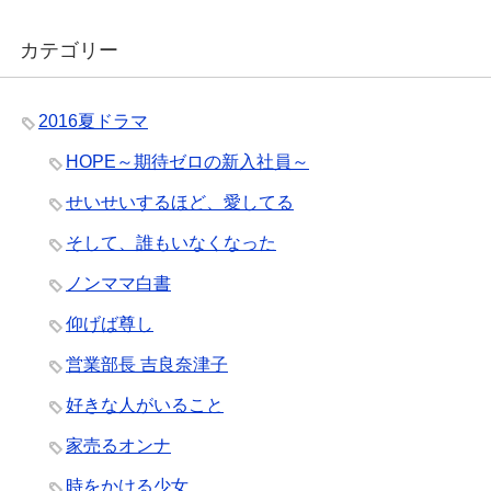
カテゴリー
2016夏ドラマ
HOPE～期待ゼロの新入社員～
せいせいするほど、愛してる
そして、誰もいなくなった
ノンママ白書
仰げば尊し
営業部長 吉良奈津子
好きな人がいること
家売るオンナ
時をかける少女