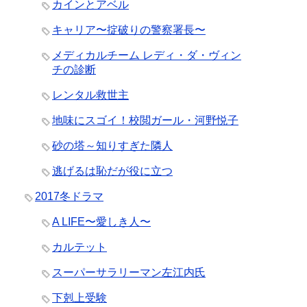
カインとアベル
キャリア〜掟破りの警察署長〜
メディカルチーム レディ・ダ・ヴィン
チの診断
レンタル救世主
地味にスゴイ！校閲ガール・河野悦子
砂の塔～知りすぎた隣人
逃げるは恥だが役に立つ
2017冬ドラマ
A LIFE〜愛しき人〜
カルテット
スーパーサラリーマン左江内氏
下剋上受験