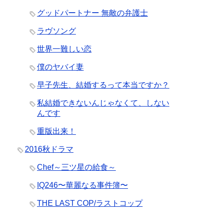
グッドパートナー 無敵の弁護士
ラヴソング
世界一難しい恋
僕のヤバイ妻
早子先生、結婚するって本当ですか？
私結婚できないんじゃなくて、しない
んです
重版出来！
2016秋ドラマ
Chef～三ツ星の給食～
IQ246〜華麗なる事件簿〜
THE LAST COP/ラストコップ