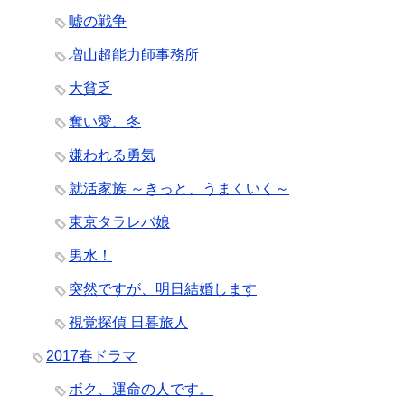
嘘の戦争
増山超能力師事務所
大貧乏
奪い愛、冬
嫌われる勇気
就活家族 ～きっと、うまくいく～
東京タラレバ娘
男水！
突然ですが、明日結婚します
視覚探偵 日暮旅人
2017春ドラマ
ボク、運命の人です。