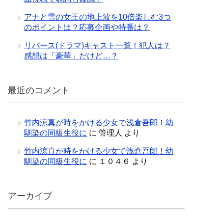
アナと雪の女王の地上波を10倍楽しむ3つ
のポイントは？応募企画や特番は？
リバース(ドラマ)キャスト一覧！犯人は？
感想は「豪華」だけど…？
最近のコメント
竹内涼真が時をかける少女で浅倉吾郎！幼
馴染の同級生役に
に
管理人
より
竹内涼真が時をかける少女で浅倉吾郎！幼
馴染の同級生役に
に
１０４６
より
アーカイブ