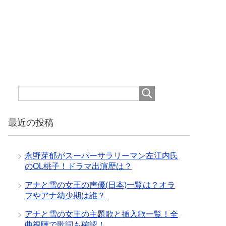
最近の投稿
永野芽郁がスーパーサラリーマン左江内氏
のOL桃子！ドラマ出演歴は？
アナと雪の女王の声優(日本)一覧は？オラ
フやアナ幼少期は誰？
アナと雪の女王の主題歌と挿入歌一覧！全
曲視聴で歌詞も確認！