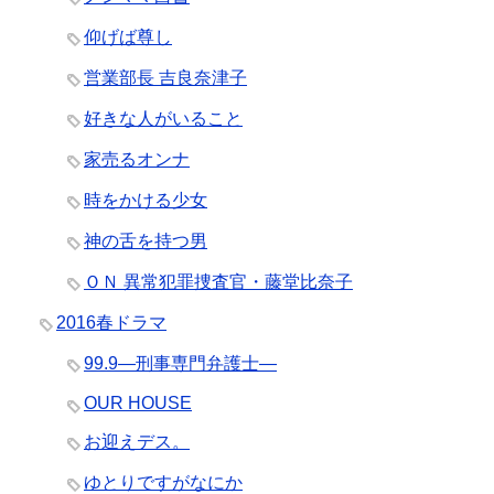
仰げば尊し
営業部長 吉良奈津子
好きな人がいること
家売るオンナ
時をかける少女
神の舌を持つ男
ＯＮ 異常犯罪捜査官・藤堂比奈子
2016春ドラマ
99.9―刑事専門弁護士―
OUR HOUSE
お迎えデス。
ゆとりですがなにか