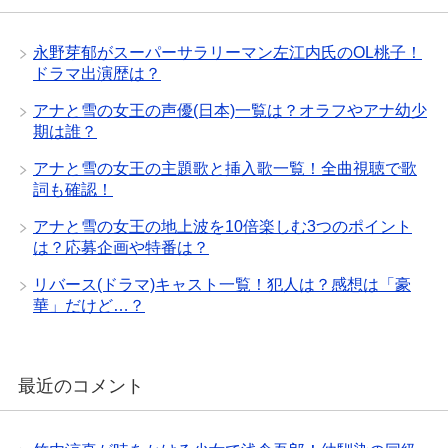
永野芽郁がスーパーサラリーマン左江内氏のOL桃子！
ドラマ出演歴は？
アナと雪の女王の声優(日本)一覧は？オラフやアナ幼少
期は誰？
アナと雪の女王の主題歌と挿入歌一覧！全曲視聴で歌
詞も確認！
アナと雪の女王の地上波を10倍楽しむ3つのポイント
は？応募企画や特番は？
リバース(ドラマ)キャスト一覧！犯人は？感想は「豪
華」だけど…？
最近のコメント