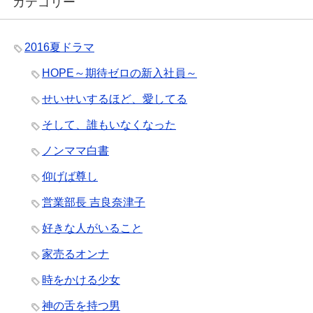
カテゴリー
2016夏ドラマ
HOPE～期待ゼロの新入社員～
せいせいするほど、愛してる
そして、誰もいなくなった
ノンママ白書
仰げば尊し
営業部長 吉良奈津子
好きな人がいること
家売るオンナ
時をかける少女
神の舌を持つ男