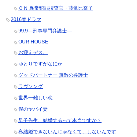
ＯＮ 異常犯罪捜査官・藤堂比奈子
2016春ドラマ
99.9―刑事専門弁護士―
OUR HOUSE
お迎えデス。
ゆとりですがなにか
グッドパートナー 無敵の弁護士
ラヴソング
世界一難しい恋
僕のヤバイ妻
早子先生、結婚するって本当ですか？
私結婚できないんじゃなくて、しないんです