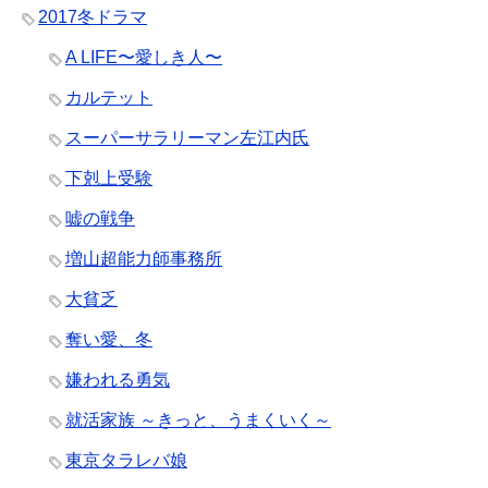
2017冬ドラマ
A LIFE〜愛しき人〜
カルテット
スーパーサラリーマン左江内氏
下剋上受験
嘘の戦争
増山超能力師事務所
大貧乏
奪い愛、冬
嫌われる勇気
就活家族 ～きっと、うまくいく～
東京タラレバ娘