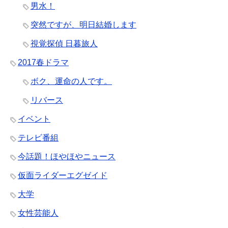
男水！
突然ですが、明日結婚します
視覚探偵 日暮旅人
2017春ドラマ
ボク、運命の人です。
リバース
イベント
テレビ番組
今話題！ほやほやニュース
仮面ライダーエグゼイド
大学
女性芸能人