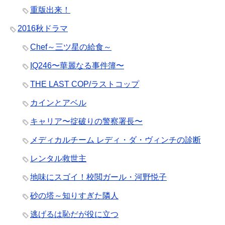
重版出来！
2016秋ドラマ
Chef～三ツ星の給食～
IQ246〜華麗なる事件簿〜
THE LAST COP/ラストコップ
カインとアベル
キャリア〜掟破りの警察署長〜
メディカルチーム レディ・ダ・ヴィンチの診断
レンタル救世主
地味にスゴイ！校閲ガール・河野悦子
砂の塔～知りすぎた隣人
逃げるは恥だが役に立つ