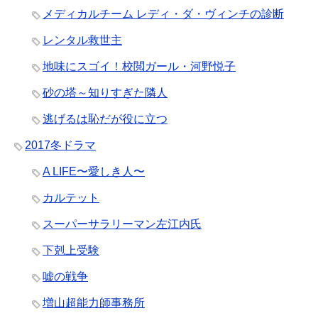
メディカルチーム レディ・ダ・ヴィンチの診断
レンタル救世主
地味にスゴイ！校閲ガール・河野悦子
砂の塔～知りすぎた隣人
逃げるは恥だが役に立つ
2017冬ドラマ
A LIFE〜愛しき人〜
カルテット
スーパーサラリーマン左江内氏
下剋上受験
嘘の戦争
増山超能力師事務所