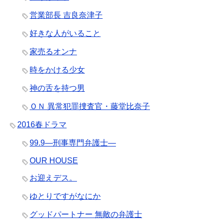
営業部長 吉良奈津子
好きな人がいること
家売るオンナ
時をかける少女
神の舌を持つ男
ＯＮ 異常犯罪捜査官・藤堂比奈子
2016春ドラマ
99.9―刑事専門弁護士―
OUR HOUSE
お迎えデス。
ゆとりですがなにか
グッドパートナー 無敵の弁護士