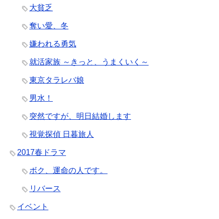
大貧乏
奪い愛、冬
嫌われる勇気
就活家族 ～きっと、うまくいく～
東京タラレバ娘
男水！
突然ですが、明日結婚します
視覚探偵 日暮旅人
2017春ドラマ
ボク、運命の人です。
リバース
イベント