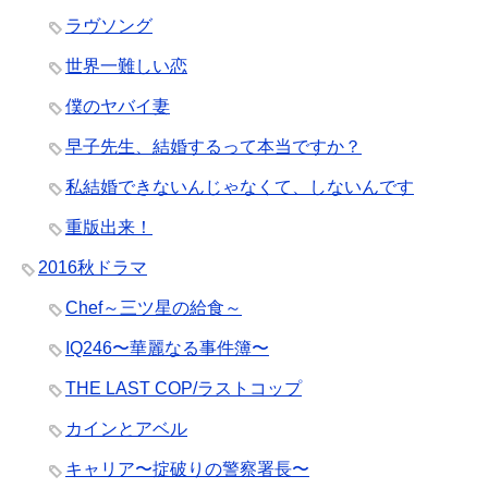
ラヴソング
世界一難しい恋
僕のヤバイ妻
早子先生、結婚するって本当ですか？
私結婚できないんじゃなくて、しないんです
重版出来！
2016秋ドラマ
Chef～三ツ星の給食～
IQ246〜華麗なる事件簿〜
THE LAST COP/ラストコップ
カインとアベル
キャリア〜掟破りの警察署長〜