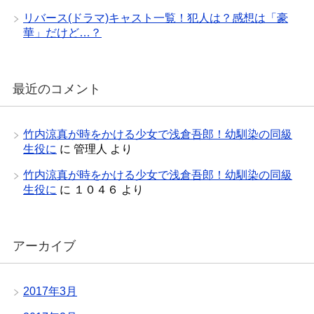
リバース(ドラマ)キャスト一覧！犯人は？感想は「豪
華」だけど…？
最近のコメント
竹内涼真が時をかける少女で浅倉吾郎！幼馴染の同級
生役に
に
管理人
より
竹内涼真が時をかける少女で浅倉吾郎！幼馴染の同級
生役に
に
１０４６
より
アーカイブ
2017年3月