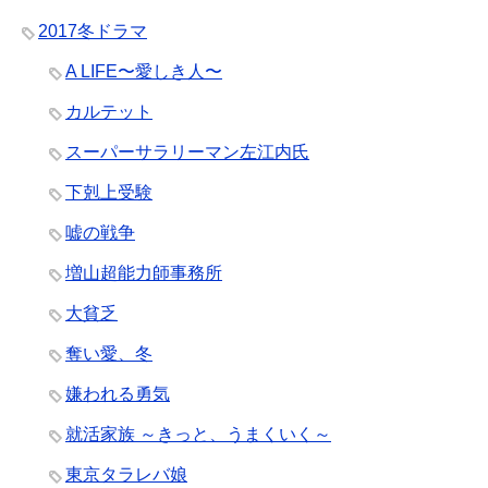
2017冬ドラマ
A LIFE〜愛しき人〜
カルテット
スーパーサラリーマン左江内氏
下剋上受験
嘘の戦争
増山超能力師事務所
大貧乏
奪い愛、冬
嫌われる勇気
就活家族 ～きっと、うまくいく～
東京タラレバ娘