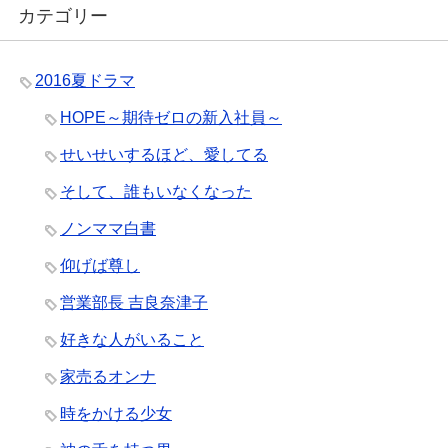
カテゴリー
2016夏ドラマ
HOPE～期待ゼロの新入社員～
せいせいするほど、愛してる
そして、誰もいなくなった
ノンママ白書
仰げば尊し
営業部長 吉良奈津子
好きな人がいること
家売るオンナ
時をかける少女