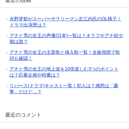
最近の投稿
永野芽郁がスーパーサラリーマン左江内氏のOL桃子！
ドラマ出演歴は？
アナと雪の女王の声優(日本)一覧は？オラフやアナ幼少
期は誰？
アナと雪の女王の主題歌と挿入歌一覧！全曲視聴で歌
詞も確認！
アナと雪の女王の地上波を10倍楽しむ3つのポイント
は？応募企画や特番は？
リバース(ドラマ)キャスト一覧！犯人は？感想は「豪
華」だけど…？
最近のコメント