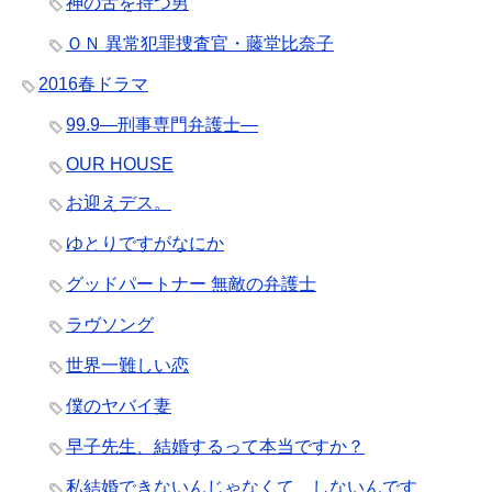
神の舌を持つ男
ＯＮ 異常犯罪捜査官・藤堂比奈子
2016春ドラマ
99.9―刑事専門弁護士―
OUR HOUSE
お迎えデス。
ゆとりですがなにか
グッドパートナー 無敵の弁護士
ラヴソング
世界一難しい恋
僕のヤバイ妻
早子先生、結婚するって本当ですか？
私結婚できないんじゃなくて、しないんです