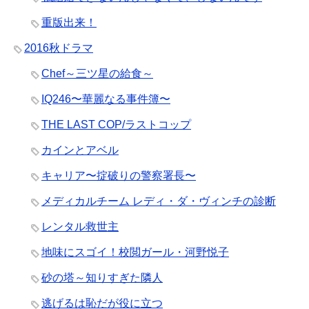
重版出来！
2016秋ドラマ
Chef～三ツ星の給食～
IQ246〜華麗なる事件簿〜
THE LAST COP/ラストコップ
カインとアベル
キャリア〜掟破りの警察署長〜
メディカルチーム レディ・ダ・ヴィンチの診断
レンタル救世主
地味にスゴイ！校閲ガール・河野悦子
砂の塔～知りすぎた隣人
逃げるは恥だが役に立つ