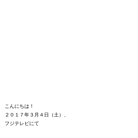
こんにちは！
２０１７年３月４日（土）、
フジテレビにて