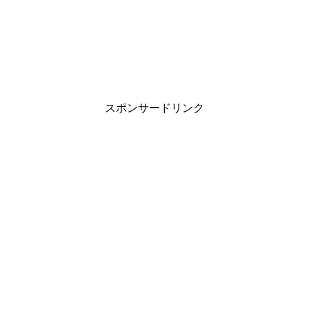
スポンサードリンク