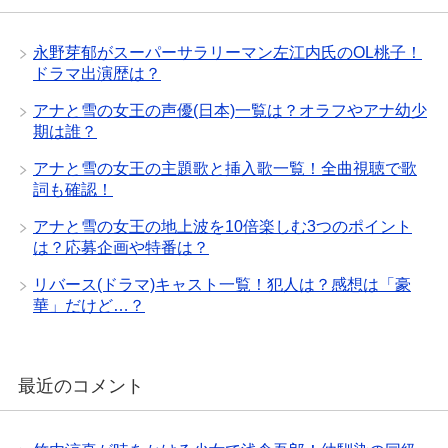
永野芽郁がスーパーサラリーマン左江内氏のOL桃子！
ドラマ出演歴は？
アナと雪の女王の声優(日本)一覧は？オラフやアナ幼少
期は誰？
アナと雪の女王の主題歌と挿入歌一覧！全曲視聴で歌
詞も確認！
アナと雪の女王の地上波を10倍楽しむ3つのポイント
は？応募企画や特番は？
リバース(ドラマ)キャスト一覧！犯人は？感想は「豪
華」だけど…？
最近のコメント