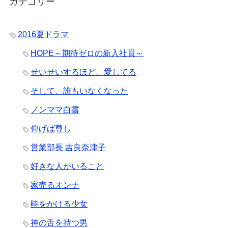
カテゴリー
2016夏ドラマ
HOPE～期待ゼロの新入社員～
せいせいするほど、愛してる
そして、誰もいなくなった
ノンママ白書
仰げば尊し
営業部長 吉良奈津子
好きな人がいること
家売るオンナ
時をかける少女
神の舌を持つ男