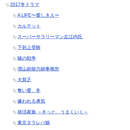
2017冬ドラマ
A LIFE〜愛しき人〜
カルテット
スーパーサラリーマン左江内氏
下剋上受験
嘘の戦争
増山超能力師事務所
大貧乏
奪い愛、冬
嫌われる勇気
就活家族 ～きっと、うまくいく～
東京タラレバ娘