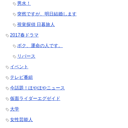
男水！
突然ですが、明日結婚します
視覚探偵 日暮旅人
2017春ドラマ
ボク、運命の人です。
リバース
イベント
テレビ番組
今話題！ほやほやニュース
仮面ライダーエグゼイド
大学
女性芸能人