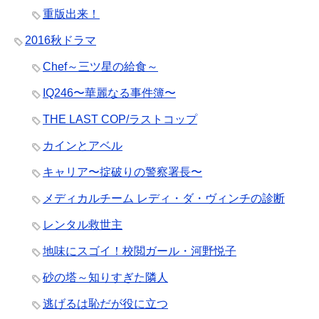
重版出来！
2016秋ドラマ
Chef～三ツ星の給食～
IQ246〜華麗なる事件簿〜
THE LAST COP/ラストコップ
カインとアベル
キャリア〜掟破りの警察署長〜
メディカルチーム レディ・ダ・ヴィンチの診断
レンタル救世主
地味にスゴイ！校閲ガール・河野悦子
砂の塔～知りすぎた隣人
逃げるは恥だが役に立つ