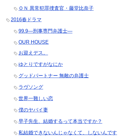
ＯＮ 異常犯罪捜査官・藤堂比奈子
2016春ドラマ
99.9―刑事専門弁護士―
OUR HOUSE
お迎えデス。
ゆとりですがなにか
グッドパートナー 無敵の弁護士
ラヴソング
世界一難しい恋
僕のヤバイ妻
早子先生、結婚するって本当ですか？
私結婚できないんじゃなくて、しないんです