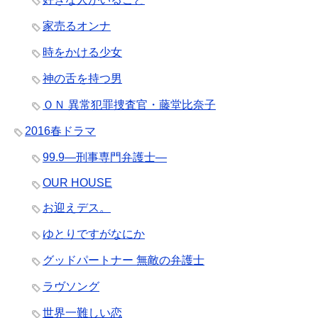
家売るオンナ
時をかける少女
神の舌を持つ男
ＯＮ 異常犯罪捜査官・藤堂比奈子
2016春ドラマ
99.9―刑事専門弁護士―
OUR HOUSE
お迎えデス。
ゆとりですがなにか
グッドパートナー 無敵の弁護士
ラヴソング
世界一難しい恋