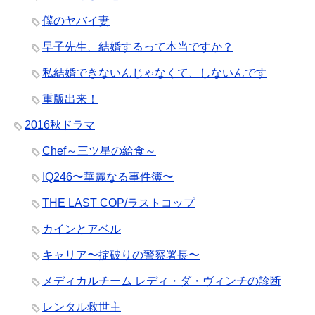
僕のヤバイ妻
早子先生、結婚するって本当ですか？
私結婚できないんじゃなくて、しないんです
重版出来！
2016秋ドラマ
Chef～三ツ星の給食～
IQ246〜華麗なる事件簿〜
THE LAST COP/ラストコップ
カインとアベル
キャリア〜掟破りの警察署長〜
メディカルチーム レディ・ダ・ヴィンチの診断
レンタル救世主