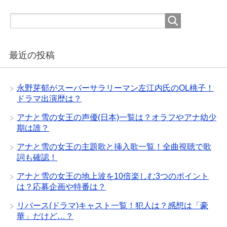
最近の投稿
永野芽郁がスーパーサラリーマン左江内氏のOL桃子！
ドラマ出演歴は？
アナと雪の女王の声優(日本)一覧は？オラフやアナ幼少
期は誰？
アナと雪の女王の主題歌と挿入歌一覧！全曲視聴で歌
詞も確認！
アナと雪の女王の地上波を10倍楽しむ3つのポイント
は？応募企画や特番は？
リバース(ドラマ)キャスト一覧！犯人は？感想は「豪
華」だけど…？