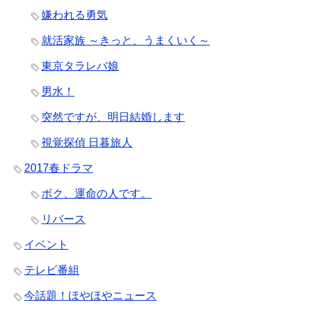
嫌われる勇気
就活家族 ～きっと、うまくいく～
東京タラレバ娘
男水！
突然ですが、明日結婚します
視覚探偵 日暮旅人
2017春ドラマ
ボク、運命の人です。
リバース
イベント
テレビ番組
今話題！ほやほやニュース