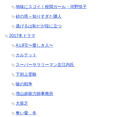
地味にスゴイ！校閲ガール・河野悦子
砂の塔～知りすぎた隣人
逃げるは恥だが役に立つ
2017冬ドラマ
A LIFE〜愛しき人〜
カルテット
スーパーサラリーマン左江内氏
下剋上受験
嘘の戦争
増山超能力師事務所
大貧乏
奪い愛、冬