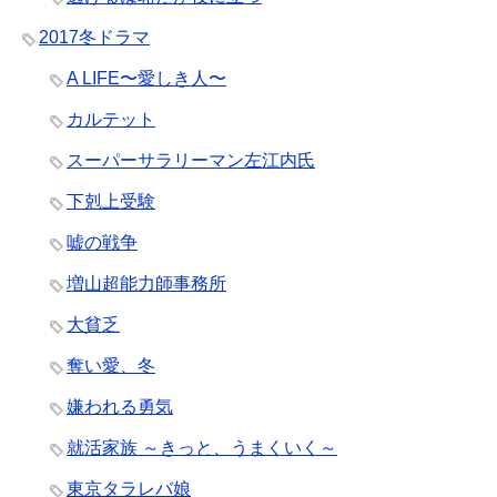
2017冬ドラマ
A LIFE〜愛しき人〜
カルテット
スーパーサラリーマン左江内氏
下剋上受験
嘘の戦争
増山超能力師事務所
大貧乏
奪い愛、冬
嫌われる勇気
就活家族 ～きっと、うまくいく～
東京タラレバ娘