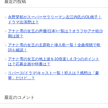
最近の投稿
永野芽郁がスーパーサラリーマン左江内氏のOL桃子！
ドラマ出演歴は？
アナと雪の女王の声優(日本)一覧は？オラフやアナ幼少
期は誰？
アナと雪の女王の主題歌と挿入歌一覧！全曲視聴で歌
詞も確認！
アナと雪の女王の地上波を10倍楽しむ3つのポイント
は？応募企画や特番は？
リバース(ドラマ)キャスト一覧！犯人は？感想は「豪
華」だけど…？
最近のコメント