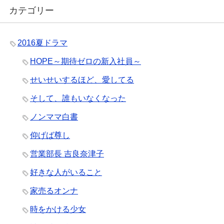
カテゴリー
2016夏ドラマ
HOPE～期待ゼロの新入社員～
せいせいするほど、愛してる
そして、誰もいなくなった
ノンママ白書
仰げば尊し
営業部長 吉良奈津子
好きな人がいること
家売るオンナ
時をかける少女