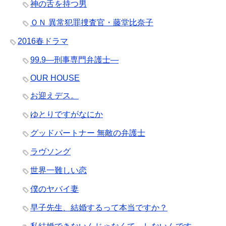
神の舌を持つ男
ＯＮ 異常犯罪捜査官・藤堂比奈子
2016春ドラマ
99.9―刑事専門弁護士―
OUR HOUSE
お迎えデス。
ゆとりですがなにか
グッドパートナー 無敵の弁護士
ラヴソング
世界一難しい恋
僕のヤバイ妻
早子先生、結婚するって本当ですか？