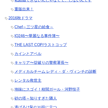
私結婚できないんじゃなくて、しないんです
重版出来！
2016秋ドラマ
Chef～三ツ星の給食～
IQ246〜華麗なる事件簿〜
THE LAST COP/ラストコップ
カインとアベル
キャリア〜掟破りの警察署長〜
メディカルチーム レディ・ダ・ヴィンチの診断
レンタル救世主
地味にスゴイ！校閲ガール・河野悦子
砂の塔～知りすぎた隣人
逃げるは恥だが役に立つ