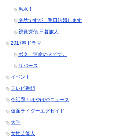
男水！
突然ですが、明日結婚します
視覚探偵 日暮旅人
2017春ドラマ
ボク、運命の人です。
リバース
イベント
テレビ番組
今話題！ほやほやニュース
仮面ライダーエグゼイド
大学
女性芸能人