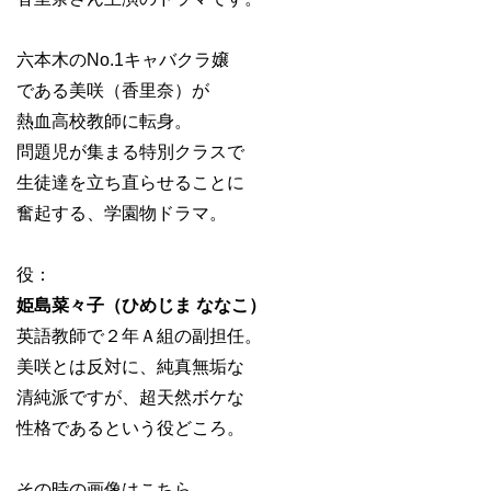
六本木のNo.1キャバクラ嬢
である美咲（香里奈）が
熱血高校教師に転身。
問題児が集まる特別クラスで
生徒達を立ち直らせることに
奮起する、学園物ドラマ。
役：
姫島菜々子（ひめじま ななこ）
英語教師で２年Ａ組の副担任。
美咲とは反対に、純真無垢な
清純派ですが、超天然ボケな
性格であるという役どころ。
その時の画像はこちら。