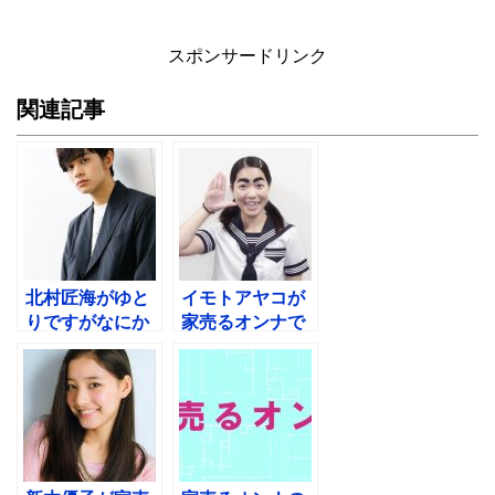
スポンサードリンク
関連記事
北村匠海がゆと
イモトアヤコが
りですがなにか
家売るオンナで
で小暮静磨役！
白州美加！演技
佐倉の彼氏？
力とドラマ出演
歴は？