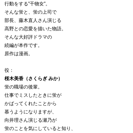
行動をする”干物女”。
そんな蛍と、蛍の上司で
部長、藤木直人さん演じる
高野との恋愛を描いた物語。
そんな大好評ドラマの
続編が本作です。
原作は漫画。
役：
桜木美香（さくらぎ みか）
蛍の職場の後輩。
仕事でミスしたときに蛍が
かばってくれたことから
慕うようになりますが、
向井理さん演じる瀬乃が
蛍のことを気にしていると知り、