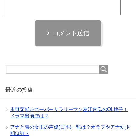
コメント送信
最近の投稿
永野芽郁がスーパーサラリーマン左江内氏のOL桃子！
ドラマ出演歴は？
アナと雪の女王の声優(日本)一覧は？オラフやアナ幼少
期は誰？