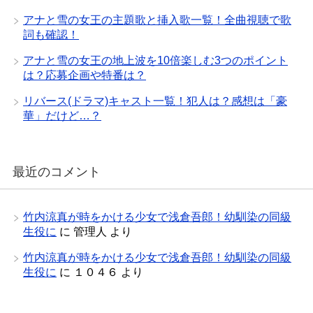
アナと雪の女王の主題歌と挿入歌一覧！全曲視聴で歌
詞も確認！
アナと雪の女王の地上波を10倍楽しむ3つのポイント
は？応募企画や特番は？
リバース(ドラマ)キャスト一覧！犯人は？感想は「豪
華」だけど…？
最近のコメント
竹内涼真が時をかける少女で浅倉吾郎！幼馴染の同級
生役に
に
管理人
より
竹内涼真が時をかける少女で浅倉吾郎！幼馴染の同級
生役に
に
１０４６
より