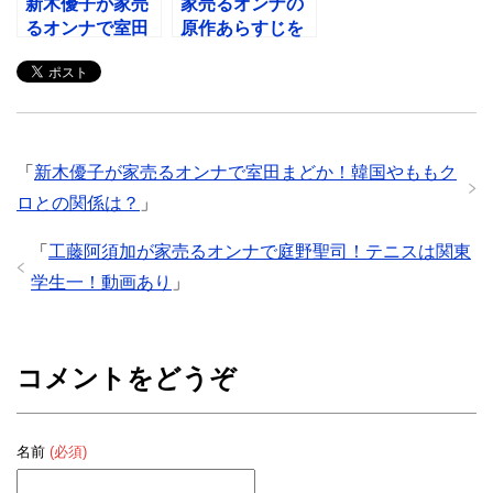
新木優子が家売
家売るオンナの
るオンナで室田
原作あらすじを
まどか！韓国や
ネタバレ！いつ
ももクロとの関
から放送？
係は？
「
新木優子が家売るオンナで室田まどか！韓国やももク
ロとの関係は？
」
「
工藤阿須加が家売るオンナで庭野聖司！テニスは関東
学生一！動画あり
」
コメントをどうぞ
名前
(必須)