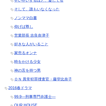
せいせいするほど、愛してる
そして、誰もいなくなった
ノンママ白書
仰げば尊し
営業部長 吉良奈津子
好きな人がいること
家売るオンナ
時をかける少女
神の舌を持つ男
ＯＮ 異常犯罪捜査官・藤堂比奈子
2016春ドラマ
99.9―刑事専門弁護士―
OUR HOUSE