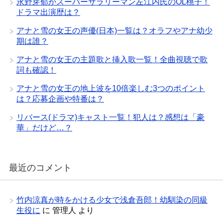
永野芽郁がスーパーサラリーマン左江内氏のOL桃子！
ドラマ出演歴は？
アナと雪の女王の声優(日本)一覧は？オラフやアナ幼少
期は誰？
アナと雪の女王の主題歌と挿入歌一覧！全曲視聴で歌
詞も確認！
アナと雪の女王の地上波を10倍楽しむ3つのポイント
は？応募企画や特番は？
リバース(ドラマ)キャスト一覧！犯人は？感想は「豪
華」だけど…？
最近のコメント
竹内涼真が時をかける少女で浅倉吾郎！幼馴染の同級
生役に
に
管理人
より