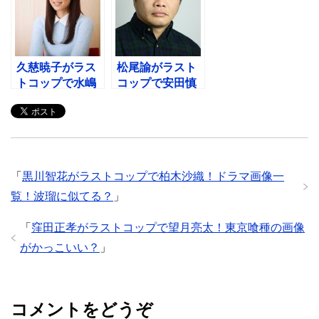
似てる？
徹！
久慈暁子がラス
松尾諭がラスト
トコップで水嶋
コップで安田慎
茉莉花！アナウ
平！結婚は？田
ンサーでフジテ
口浩正に似て
レビ入社？
る？
「
黒川智花がラストコップで柏木沙織！ドラマ画像一
覧！波瑠に似てる？
」
「
窪田正孝がラストコップで望月亮太！東京喰種の画像
がかっこいい？
」
コメントをどうぞ