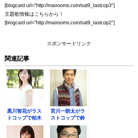
[blogcard url=”http://mairooms.com/sat9_lastcop3″]
主題歌情報はこちらから！
[blogcard url=”http://mairooms.com/sat9_lastcop2″]
スポンサードリンク
関連記事
黒川智花がラス
宮川一朗太がラ
トコップで柏木
ストコップで鈴
沙織！ドラマ画
木誠課長！
像一覧！波瑠に
HOPEで江部