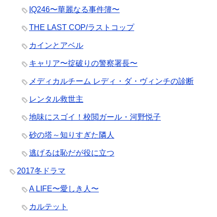
IQ246〜華麗なる事件簿〜
THE LAST COP/ラストコップ
カインとアベル
キャリア〜掟破りの警察署長〜
メディカルチーム レディ・ダ・ヴィンチの診断
レンタル救世主
地味にスゴイ！校閲ガール・河野悦子
砂の塔～知りすぎた隣人
逃げるは恥だが役に立つ
2017冬ドラマ
A LIFE〜愛しき人〜
カルテット