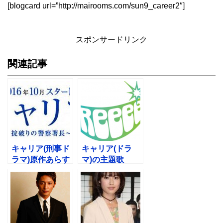
[blogcard url=”http://mairooms.com/sun9_career2″]
スポンサードリンク
関連記事
キャリア(刑事ド
キャリア(ドラ
ラマ)原作あらす
マ)の主題歌
じは？いつから
BGM！「暁の君
放送？
に」の歌詞の意
味は？