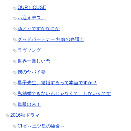
OUR HOUSE
お迎えデス。
ゆとりですがなにか
グッドパートナー 無敵の弁護士
ラヴソング
世界一難しい恋
僕のヤバイ妻
早子先生、結婚するって本当ですか？
私結婚できないんじゃなくて、しないんです
重版出来！
2016秋ドラマ
Chef～三ツ星の給食～