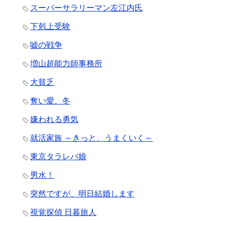
スーパーサラリーマン左江内氏
下剋上受験
嘘の戦争
増山超能力師事務所
大貧乏
奪い愛、冬
嫌われる勇気
就活家族 ～きっと、うまくいく～
東京タラレバ娘
男水！
突然ですが、明日結婚します
視覚探偵 日暮旅人