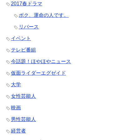
2017春ドラマ
ボク、運命の人です。
リバース
イベント
テレビ番組
今話題！ほやほやニュース
仮面ライダーエグゼイド
大学
女性芸能人
映画
男性芸能人
経営者