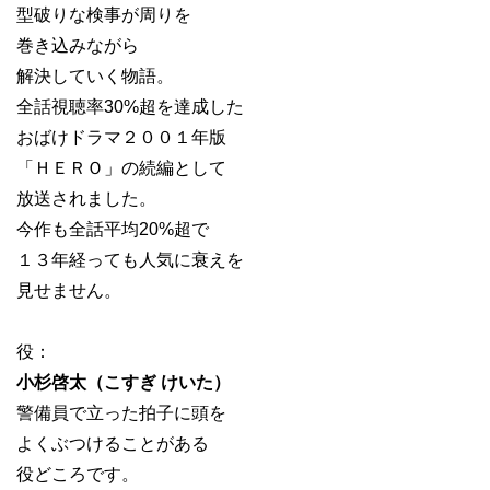
型破りな検事が周りを
巻き込みながら
解決していく物語。
全話視聴率30%超を達成した
おばけドラマ２００１年版
「ＨＥＲＯ」の続編として
放送されました。
今作も全話平均20%超で
１３年経っても人気に衰えを
見せません。
役：
小杉啓太（こすぎ けいた）
警備員で立った拍子に頭を
よくぶつけることがある
役どころです。