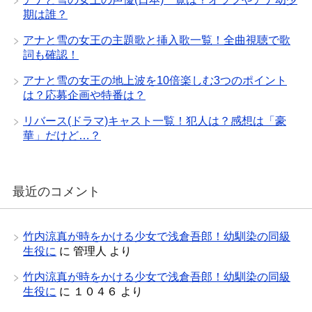
期は誰？
アナと雪の女王の主題歌と挿入歌一覧！全曲視聴で歌
詞も確認！
アナと雪の女王の地上波を10倍楽しむ3つのポイント
は？応募企画や特番は？
リバース(ドラマ)キャスト一覧！犯人は？感想は「豪
華」だけど…？
最近のコメント
竹内涼真が時をかける少女で浅倉吾郎！幼馴染の同級
生役に
に
管理人
より
竹内涼真が時をかける少女で浅倉吾郎！幼馴染の同級
生役に
に
１０４６
より