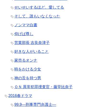
せいせいするほど、愛してる
そして、誰もいなくなった
ノンママ白書
仰げば尊し
営業部長 吉良奈津子
好きな人がいること
家売るオンナ
時をかける少女
神の舌を持つ男
ＯＮ 異常犯罪捜査官・藤堂比奈子
2016春ドラマ
99.9―刑事専門弁護士―