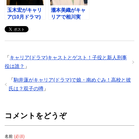
玉木宏がキャリ
瀧本美織がキャ
ア(10月ドラマ)
リアで相川実
で遠山金志郎！
里！干された真
妹の写真と小人
相！瀧本美織く
症？
ろって？
「
キャリア(ドラマ)キャストとゲスト！子役と新人刑事
役は誰？
」
「
駒井蓮がキャリア(ドラマ)で娘・南めぐみ！高校と彼
氏は？双子の噂
」
コメントをどうぞ
名前
(必須)