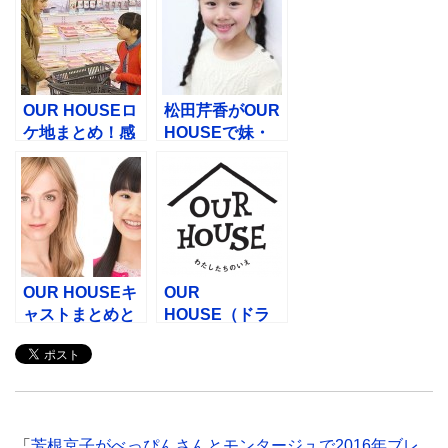
OUR HOUSEロ
松田芹香がOUR
ケ地まとめ！感
HOUSEで妹・
想視聴率も随時
桃子！出演理由
更新！
や事務所は？
OUR HOUSEキ
OUR
ャストまとめと
HOUSE（ドラ
相関図！伴家の
マ）原作あらす
子役は？
じは？いつから
放送？
「
芳根京子がべっぴんさんとモンタージュで2016年ブレ