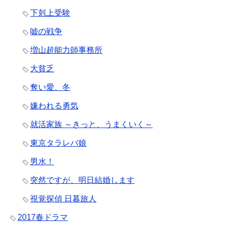
下剋上受験
嘘の戦争
増山超能力師事務所
大貧乏
奪い愛、冬
嫌われる勇気
就活家族 ～きっと、うまくいく～
東京タラレバ娘
男水！
突然ですが、明日結婚します
視覚探偵 日暮旅人
2017春ドラマ