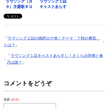
ラヴソング（月
ラヴソング１話
９）主題歌ＢＧ
キャストあらす
Ｍ！挿入歌は
じ！さくらの同
「恋の中」！
僚と春乃は誰？
「
ラヴソング２話の感想ロケ地！テーマ「７秒の勇気」
とは？
」
「
ラヴソング１話キャストあらすじ！さくらの同僚と春
乃は誰？
」
コメントをどうぞ
名前
(必須)