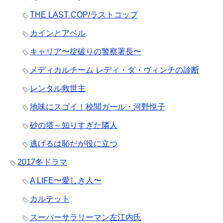
THE LAST COP/ラストコップ
カインとアベル
キャリア〜掟破りの警察署長〜
メディカルチーム レディ・ダ・ヴィンチの診断
レンタル救世主
地味にスゴイ！校閲ガール・河野悦子
砂の塔～知りすぎた隣人
逃げるは恥だが役に立つ
2017冬ドラマ
A LIFE〜愛しき人〜
カルテット
スーパーサラリーマン左江内氏