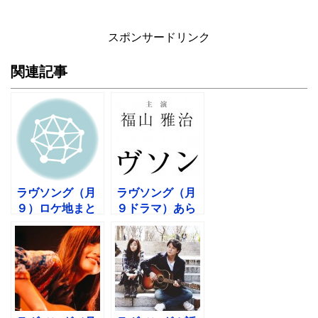
スポンサードリンク
関連記事
ラヴソング（月
ラヴソング（月
９）ロケ地まと
９ドラマ）あら
め！感想視聴率
すじ原作！いつ
も随時更新！
から放送？