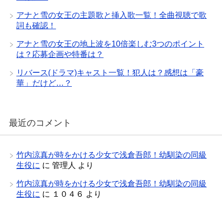
アナと雪の女王の主題歌と挿入歌一覧！全曲視聴で歌
詞も確認！
アナと雪の女王の地上波を10倍楽しむ3つのポイント
は？応募企画や特番は？
リバース(ドラマ)キャスト一覧！犯人は？感想は「豪
華」だけど…？
最近のコメント
竹内涼真が時をかける少女で浅倉吾郎！幼馴染の同級
生役に
に
管理人
より
竹内涼真が時をかける少女で浅倉吾郎！幼馴染の同級
生役に
に
１０４６
より