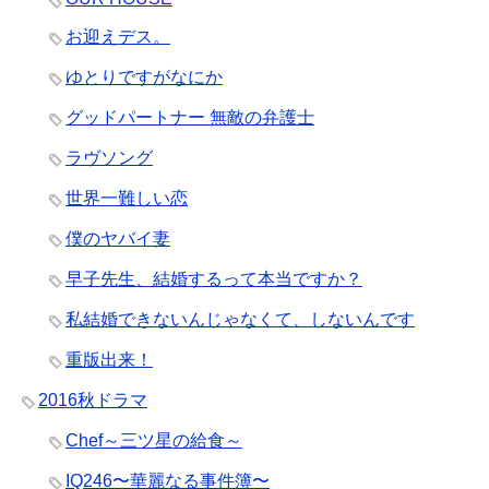
お迎えデス。
ゆとりですがなにか
グッドパートナー 無敵の弁護士
ラヴソング
世界一難しい恋
僕のヤバイ妻
早子先生、結婚するって本当ですか？
私結婚できないんじゃなくて、しないんです
重版出来！
2016秋ドラマ
Chef～三ツ星の給食～
IQ246〜華麗なる事件簿〜