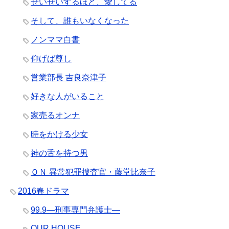
せいせいするほど、愛してる
そして、誰もいなくなった
ノンママ白書
仰げば尊し
営業部長 吉良奈津子
好きな人がいること
家売るオンナ
時をかける少女
神の舌を持つ男
ＯＮ 異常犯罪捜査官・藤堂比奈子
2016春ドラマ
99.9―刑事専門弁護士―
OUR HOUSE