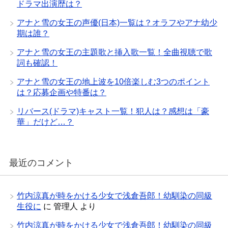
ドラマ出演歴は？
アナと雪の女王の声優(日本)一覧は？オラフやアナ幼少
期は誰？
アナと雪の女王の主題歌と挿入歌一覧！全曲視聴で歌
詞も確認！
アナと雪の女王の地上波を10倍楽しむ3つのポイント
は？応募企画や特番は？
リバース(ドラマ)キャスト一覧！犯人は？感想は「豪
華」だけど…？
最近のコメント
竹内涼真が時をかける少女で浅倉吾郎！幼馴染の同級
生役に
に
管理人
より
竹内涼真が時をかける少女で浅倉吾郎！幼馴染の同級