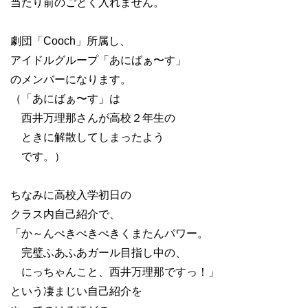
当たり前のごとく入れません。
劇団「Cooch」所属し、
アイドルグループ「あにばぁ〜す」
のメンバーになります。
（「あにばぁ〜す」は
西井万理那さんが高校２年生の
ときに解散してしまったよう
です。）
ちなみに高校入学初日の
クラス内自己紹介で、
「か～んぺきぺきぺきくまたんパワー。
完璧ふあふあガール目指し中の、
にっちゃんこと、西井万理那ですっ！」
という凄まじい自己紹介を