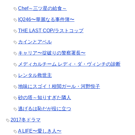
Chef～三ツ星の給食～
IQ246〜華麗なる事件簿〜
THE LAST COP/ラストコップ
カインとアベル
キャリア〜掟破りの警察署長〜
メディカルチーム レディ・ダ・ヴィンチの診断
レンタル救世主
地味にスゴイ！校閲ガール・河野悦子
砂の塔～知りすぎた隣人
逃げるは恥だが役に立つ
2017冬ドラマ
A LIFE〜愛しき人〜