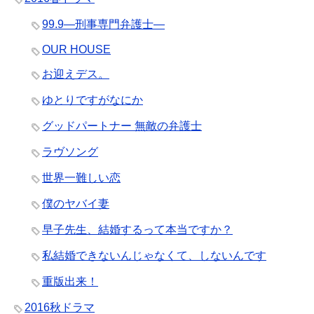
99.9―刑事専門弁護士―
OUR HOUSE
お迎えデス。
ゆとりですがなにか
グッドパートナー 無敵の弁護士
ラヴソング
世界一難しい恋
僕のヤバイ妻
早子先生、結婚するって本当ですか？
私結婚できないんじゃなくて、しないんです
重版出来！
2016秋ドラマ