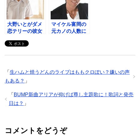
大野いとがダメ
マイケル富岡の
恋テリーの彼女
元カノの人数に
（あや）役！あ
驚愕！あなたも
まちゃんは？
使える恋愛術
「
生ハムと焼うどんのライブはももクロぽい？嫌いの声
もある？
」
「
BUMP新曲アリアが仰げば尊し主題歌に！歌詞と発売
日は？
」
コメントをどうぞ