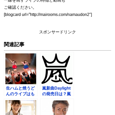
一線を画すライブの特徴と動画も
ご確認ください。
[blogcard url=”http://mairooms.com/namaudon2″]
スポンサードリンク
関連記事
生ハムと焼うど
嵐新曲Daylight
んのライブはも
の発売日は？嵐
もクロぽい？嫌
ドラマ主題歌で
いの声もある？
売上ランキング