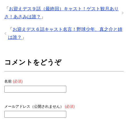
「
お迎えデス９話（最終回）キャスト！ゲスト観月あり
さ！あさみは誰？
」
「
お迎えデス６話キャスト名言！野球少年、真之介と姉
は誰？
」
コメントをどうぞ
名前
(必須)
メールアドレス（公開されません）
(必須)