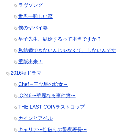
ラヴソング
世界一難しい恋
僕のヤバイ妻
早子先生、結婚するって本当ですか？
私結婚できないんじゃなくて、しないんです
重版出来！
2016秋ドラマ
Chef～三ツ星の給食～
IQ246〜華麗なる事件簿〜
THE LAST COP/ラストコップ
カインとアベル
キャリア〜掟破りの警察署長〜