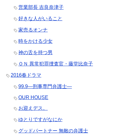
営業部長 吉良奈津子
好きな人がいること
家売るオンナ
時をかける少女
神の舌を持つ男
ＯＮ 異常犯罪捜査官・藤堂比奈子
2016春ドラマ
99.9―刑事専門弁護士―
OUR HOUSE
お迎えデス。
ゆとりですがなにか
グッドパートナー 無敵の弁護士