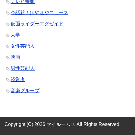
テレビ番組
今話題！ほやほやニュース
仮面ライダーエグゼイド
大学
女性芸能人
映画
男性芸能人
経営者
音楽グループ
Copyright (C) 2026 マイルームス
All Rights Reserved.