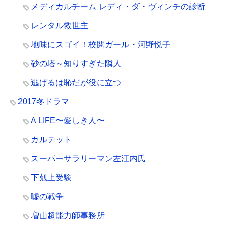
メディカルチーム レディ・ダ・ヴィンチの診断
レンタル救世主
地味にスゴイ！校閲ガール・河野悦子
砂の塔～知りすぎた隣人
逃げるは恥だが役に立つ
2017冬ドラマ
A LIFE〜愛しき人〜
カルテット
スーパーサラリーマン左江内氏
下剋上受験
嘘の戦争
増山超能力師事務所