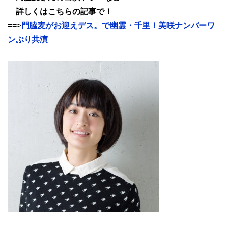
詳しくはこちらの記事で！
==>
門脇麦がお迎えデス。で幽霊・千里！美咲ナンバーワ
ンぶり共演