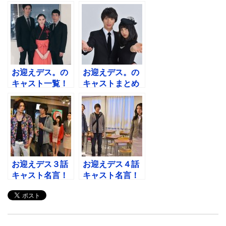
お迎えデス。の
お迎えデス。の
キャスト一覧！
キャストまとめ
個性派ぞろいの
と相関図！ナベ
死神幽霊篇！
シマ役は誰？
お迎えデス３話
お迎えデス４話
キャスト名言！
キャスト名言！
ストーカー幽霊
ナベシマの上司
はキンコメ今
子役は早坂ひら
野！
ら！