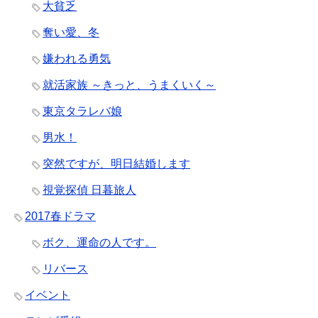
大貧乏
奪い愛、冬
嫌われる勇気
就活家族 ～きっと、うまくいく～
東京タラレバ娘
男水！
突然ですが、明日結婚します
視覚探偵 日暮旅人
2017春ドラマ
ボク、運命の人です。
リバース
イベント