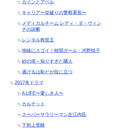
カインとアベル
キャリア〜掟破りの警察署長〜
メディカルチーム レディ・ダ・ヴィン
チの診断
レンタル救世主
地味にスゴイ！校閲ガール・河野悦子
砂の塔～知りすぎた隣人
逃げるは恥だが役に立つ
2017冬ドラマ
A LIFE〜愛しき人〜
カルテット
スーパーサラリーマン左江内氏
下剋上受験