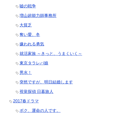
嘘の戦争
増山超能力師事務所
大貧乏
奪い愛、冬
嫌われる勇気
就活家族 ～きっと、うまくいく～
東京タラレバ娘
男水！
突然ですが、明日結婚します
視覚探偵 日暮旅人
2017春ドラマ
ボク、運命の人です。