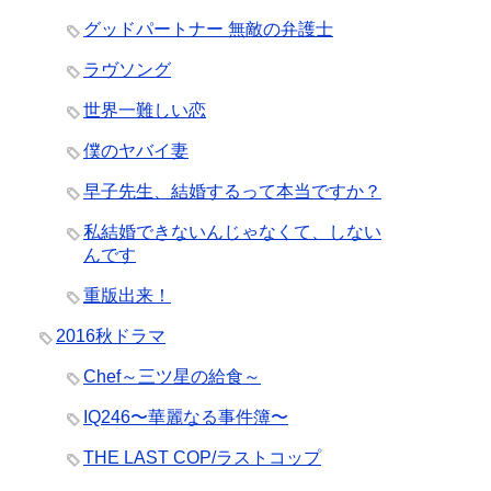
グッドパートナー 無敵の弁護士
ラヴソング
世界一難しい恋
僕のヤバイ妻
早子先生、結婚するって本当ですか？
私結婚できないんじゃなくて、しない
んです
重版出来！
2016秋ドラマ
Chef～三ツ星の給食～
IQ246〜華麗なる事件簿〜
THE LAST COP/ラストコップ