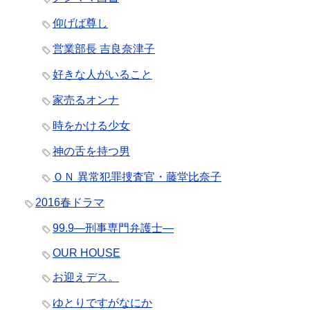
仰げば尊し
営業部長 吉良奈津子
好きな人がいること
家売るオンナ
時をかける少女
神の舌を持つ男
ＯＮ 異常犯罪捜査官・藤堂比奈子
2016春ドラマ
99.9―刑事専門弁護士―
OUR HOUSE
お迎えデス。
ゆとりですがなにか