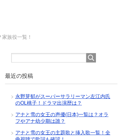
？家族役一覧！
最近の投稿
永野芽郁がスーパーサラリーマン左江内氏
のOL桃子！ドラマ出演歴は？
アナと雪の女王の声優(日本)一覧は？オラ
フやアナ幼少期は誰？
アナと雪の女王の主題歌と挿入歌一覧！全
曲視聴で歌詞も確認！