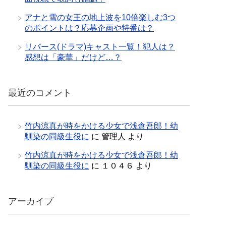
アナと雪の女王の地上波を10倍楽しむ3つ
のポイントは？応募企画や特番は？
リバース(ドラマ)キャスト一覧！犯人は？
感想は「豪華」だけど…？
最近のコメント
竹内涼真が時をかける少女で浅倉吾郎！幼
馴染の同級生役に
に
管理人
より
竹内涼真が時をかける少女で浅倉吾郎！幼
馴染の同級生役に
に
１０４６
より
アーカイブ