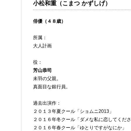
小松和重（こまつ かずしげ）
俳優（４８歳）
所属：
大人計画
役：
芳山恭司
未羽の父親。
真面目な銀行員。
過去出演作：
２０１３年夏クール「ショムニ2013」
２０１６年冬クール「ダメな私に恋してくだ
２０１６年春クール「ゆとりですがなにか」