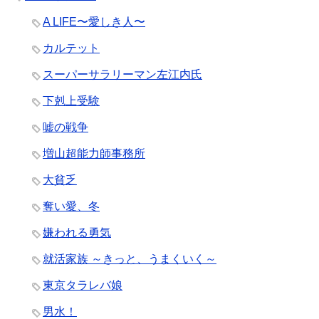
A LIFE〜愛しき人〜
カルテット
スーパーサラリーマン左江内氏
下剋上受験
嘘の戦争
増山超能力師事務所
大貧乏
奪い愛、冬
嫌われる勇気
就活家族 ～きっと、うまくいく～
東京タラレバ娘
男水！