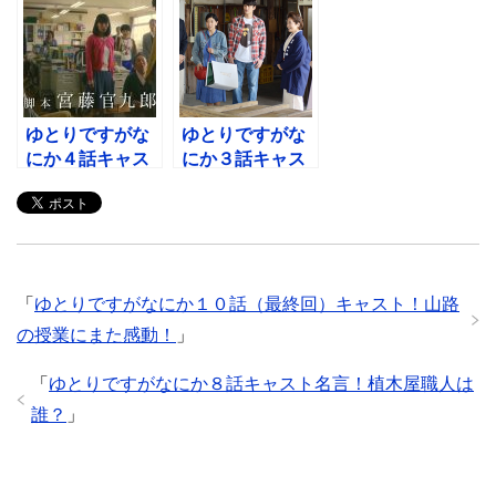
職人は誰？
クラブの役は？
ゆとりですがな
ゆとりですがな
にか４話キャス
にか３話キャス
ト名言！教育実
ト名言！山路の
習生の彼氏役
生徒子役は誰？
は？
「
ゆとりですがなにか１０話（最終回）キャスト！山路
の授業にまた感動！
」
「
ゆとりですがなにか８話キャスト名言！植木屋職人は
誰？
」