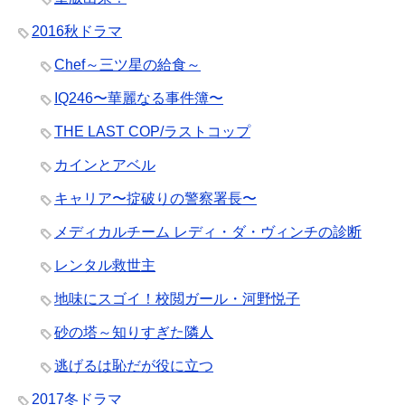
2016秋ドラマ
Chef～三ツ星の給食～
IQ246〜華麗なる事件簿〜
THE LAST COP/ラストコップ
カインとアベル
キャリア〜掟破りの警察署長〜
メディカルチーム レディ・ダ・ヴィンチの診断
レンタル救世主
地味にスゴイ！校閲ガール・河野悦子
砂の塔～知りすぎた隣人
逃げるは恥だが役に立つ
2017冬ドラマ