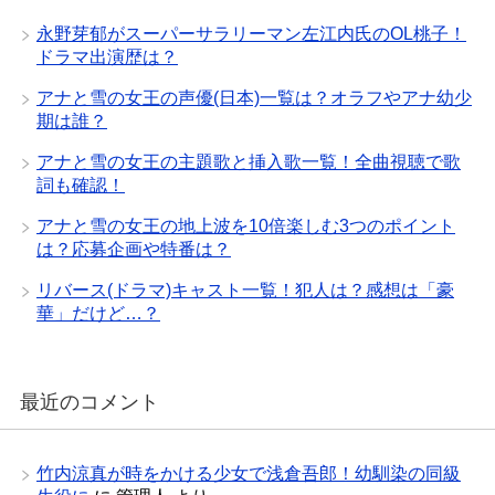
永野芽郁がスーパーサラリーマン左江内氏のOL桃子！
ドラマ出演歴は？
アナと雪の女王の声優(日本)一覧は？オラフやアナ幼少
期は誰？
アナと雪の女王の主題歌と挿入歌一覧！全曲視聴で歌
詞も確認！
アナと雪の女王の地上波を10倍楽しむ3つのポイント
は？応募企画や特番は？
リバース(ドラマ)キャスト一覧！犯人は？感想は「豪
華」だけど…？
最近のコメント
竹内涼真が時をかける少女で浅倉吾郎！幼馴染の同級