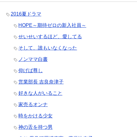
2016夏ドラマ
HOPE～期待ゼロの新入社員～
せいせいするほど、愛してる
そして、誰もいなくなった
ノンママ白書
仰げば尊し
営業部長 吉良奈津子
好きな人がいること
家売るオンナ
時をかける少女
神の舌を持つ男