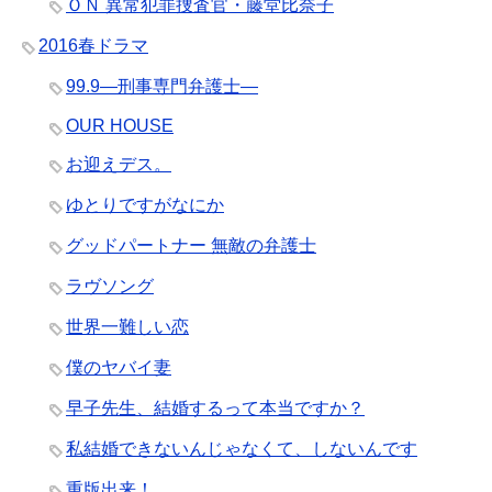
ＯＮ 異常犯罪捜査官・藤堂比奈子
2016春ドラマ
99.9―刑事専門弁護士―
OUR HOUSE
お迎えデス。
ゆとりですがなにか
グッドパートナー 無敵の弁護士
ラヴソング
世界一難しい恋
僕のヤバイ妻
早子先生、結婚するって本当ですか？
私結婚できないんじゃなくて、しないんです
重版出来！