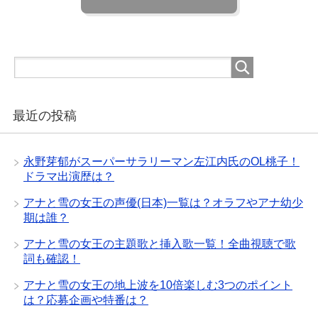
最近の投稿
永野芽郁がスーパーサラリーマン左江内氏のOL桃子！
ドラマ出演歴は？
アナと雪の女王の声優(日本)一覧は？オラフやアナ幼少
期は誰？
アナと雪の女王の主題歌と挿入歌一覧！全曲視聴で歌
詞も確認！
アナと雪の女王の地上波を10倍楽しむ3つのポイント
は？応募企画や特番は？