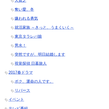
大貧乏
奪い愛、冬
嫌われる勇気
就活家族 ～きっと、うまくいく～
東京タラレバ娘
男水！
突然ですが、明日結婚します
視覚探偵 日暮旅人
2017春ドラマ
ボク、運命の人です。
リバース
イベント
テレビ番組