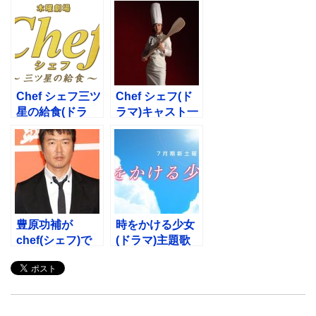
Chef シェフ三ツ
Chef シェフ(ド
星の給食(ドラ
ラマ)キャスト一
マ)原作あらす
覧！子役小学生
じ！いつから放
は誰？
送？
豊原功補が
時をかける少女
chef(シェフ)で
(ドラマ)主題歌
奥寺健司！息子
BGM！AKB48
や嫁との離婚は
がOP！NEWSが
本当？
ED！