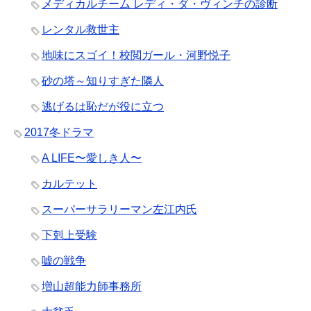
メディカルチーム レディ・ダ・ヴィンチの診断
レンタル救世主
地味にスゴイ！校閲ガール・河野悦子
砂の塔～知りすぎた隣人
逃げるは恥だが役に立つ
2017冬ドラマ
A LIFE〜愛しき人〜
カルテット
スーパーサラリーマン左江内氏
下剋上受験
嘘の戦争
増山超能力師事務所