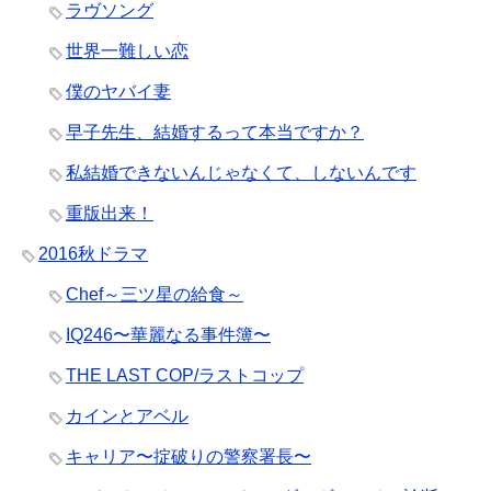
ラヴソング
世界一難しい恋
僕のヤバイ妻
早子先生、結婚するって本当ですか？
私結婚できないんじゃなくて、しないんです
重版出来！
2016秋ドラマ
Chef～三ツ星の給食～
IQ246〜華麗なる事件簿〜
THE LAST COP/ラストコップ
カインとアベル
キャリア〜掟破りの警察署長〜