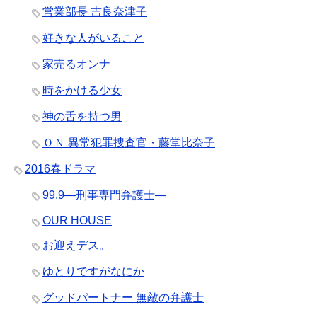
営業部長 吉良奈津子
好きな人がいること
家売るオンナ
時をかける少女
神の舌を持つ男
ＯＮ 異常犯罪捜査官・藤堂比奈子
2016春ドラマ
99.9―刑事専門弁護士―
OUR HOUSE
お迎えデス。
ゆとりですがなにか
グッドパートナー 無敵の弁護士