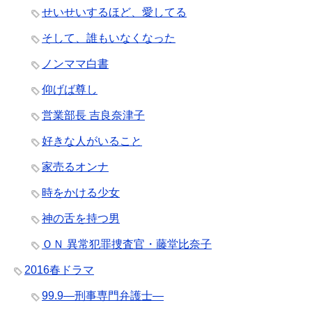
せいせいするほど、愛してる
そして、誰もいなくなった
ノンママ白書
仰げば尊し
営業部長 吉良奈津子
好きな人がいること
家売るオンナ
時をかける少女
神の舌を持つ男
ＯＮ 異常犯罪捜査官・藤堂比奈子
2016春ドラマ
99.9―刑事専門弁護士―