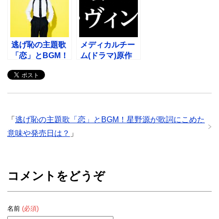
逃げ恥の主題歌
メディカルチー
「恋」とBGM！
ム(ドラマ)原作
星野源が歌詞に
がチームバチス
こめた意味や発
タ？いつから放
売日は？
送？
「
逃げ恥の主題歌「恋」とBGM！星野源が歌詞にこめた
意味や発売日は？
」
コメントをどうぞ
名前
(必須)