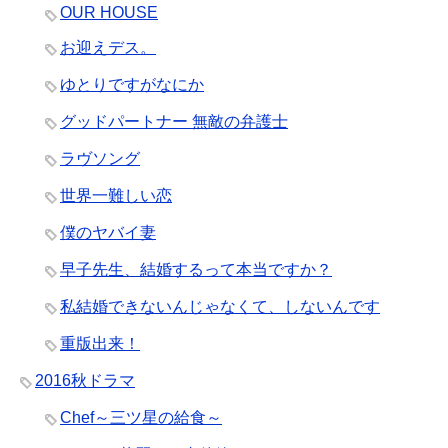
OUR HOUSE
お迎えデス。
ゆとりですがなにか
グッドパートナー 無敵の弁護士
ラヴソング
世界一難しい恋
僕のヤバイ妻
早子先生、結婚するって本当ですか？
私結婚できないんじゃなくて、しないんです
重版出来！
2016秋ドラマ
Chef～三ツ星の給食～