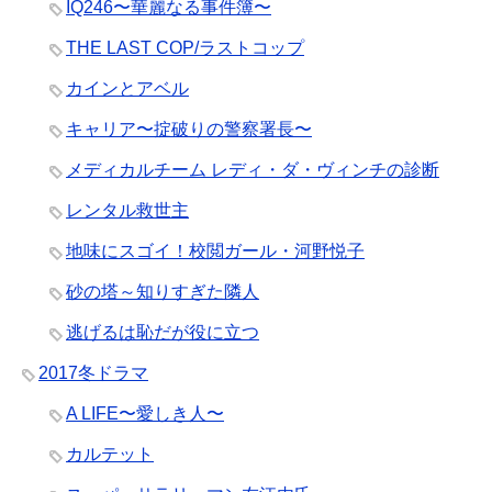
IQ246〜華麗なる事件簿〜
THE LAST COP/ラストコップ
カインとアベル
キャリア〜掟破りの警察署長〜
メディカルチーム レディ・ダ・ヴィンチの診断
レンタル救世主
地味にスゴイ！校閲ガール・河野悦子
砂の塔～知りすぎた隣人
逃げるは恥だが役に立つ
2017冬ドラマ
A LIFE〜愛しき人〜
カルテット