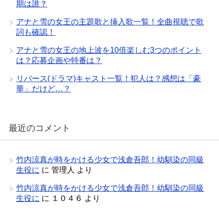
期は誰？
アナと雪の女王の主題歌と挿入歌一覧！全曲視聴で歌
詞も確認！
アナと雪の女王の地上波を10倍楽しむ3つのポイント
は？応募企画や特番は？
リバース(ドラマ)キャスト一覧！犯人は？感想は「豪
華」だけど…？
最近のコメント
竹内涼真が時をかける少女で浅倉吾郎！幼馴染の同級
生役に
に
管理人
より
竹内涼真が時をかける少女で浅倉吾郎！幼馴染の同級
生役に
に
１０４６
より