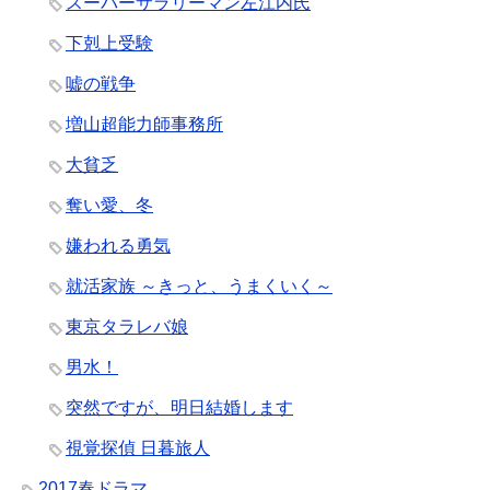
スーパーサラリーマン左江内氏
下剋上受験
嘘の戦争
増山超能力師事務所
大貧乏
奪い愛、冬
嫌われる勇気
就活家族 ～きっと、うまくいく～
東京タラレバ娘
男水！
突然ですが、明日結婚します
視覚探偵 日暮旅人
2017春ドラマ