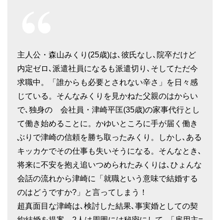
主人公・森山みくり(25歳)は､彼氏なし､院卒だけど
内定ゼロ､派遣社員になるも派遣切り､そしてただ今
求職中。「誰からも必要とされない辛さ」を日々感
じている。そんなみくりを見かねた父親のはからい
で､独身の 会社員・津崎平匡(35歳)の家事代行とし
て働き始めることに。かゆいところに手が届く働き
ぶりで津崎の信頼を勝ち取ったみくり。しかし､ある
キッカケでその仕事も失いそうになる。そんなとき､
将来に不安を抱え追いつめられたみくりは､ひょんな
会話の流れから津崎に「就職という意味で結婚する
のはどうですか?」と言ってしまう！
超真面目な津崎は､検討した結果､事実婚としての契
約結婚を提案。2人は周囲には秘密にして､「雇用主=