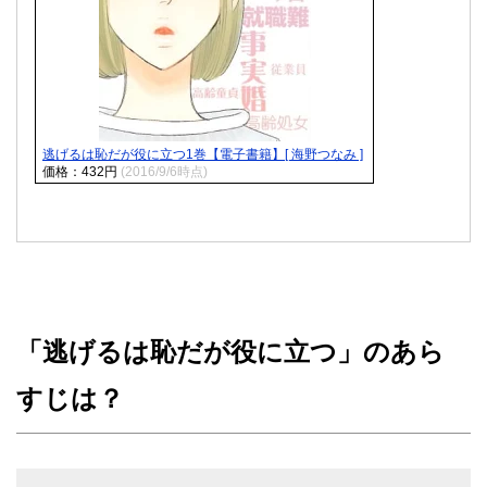
逃げるは恥だが役に立つ1巻【電子書籍】[ 海野つなみ ]
価格：432円
(2016/9/6時点)
「逃げるは恥だが役に立つ」のあら
すじは？