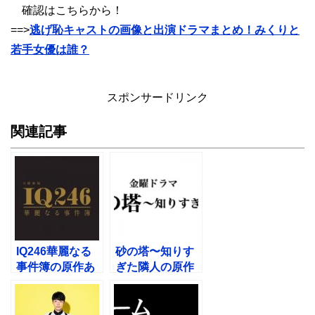
確認はこちらから！
==>
逃げ恥キャストの画像と出演ドラマまとめ！みくりと
若手女優は誰？
スポンサードリンク
関連記事
IQ246華麗なる
砂の塔〜知りす
事件簿の原作あ
ぎた隣人の原作
らすじは？いつ
あらすじ！いつ
から放送？
から放送？