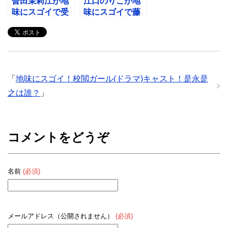
曽田茉莉江が地
江口のりこが地
味にスゴイで受
味にスゴイで藤
付嬢！嫌いの
岩りおん！安藤
声？山口達也と
サクラと似てて
共演？
共演も？
「
地味にスゴイ！校閲ガール(ドラマ)キャスト！是永是
之は誰？
」
コメントをどうぞ
名前
(必須)
メールアドレス（公開されません）
(必須)