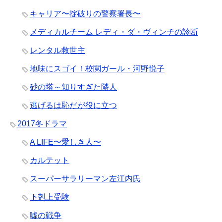
キャリア〜掟破りの警察署長〜
メディカルチーム レディ・ダ・ヴィンチの診断
レンタル救世主
地味にスゴイ！校閲ガール・河野悦子
砂の塔～知りすぎた隣人
逃げるは恥だが役に立つ
2017冬ドラマ
A LIFE〜愛しき人〜
カルテット
スーパーサラリーマン左江内氏
下剋上受験
嘘の戦争