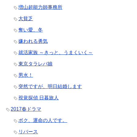
増山超能力師事務所
大貧乏
奪い愛、冬
嫌われる勇気
就活家族 ～きっと、うまくいく～
東京タラレバ娘
男水！
突然ですが、明日結婚します
視覚探偵 日暮旅人
2017春ドラマ
ボク、運命の人です。
リバース