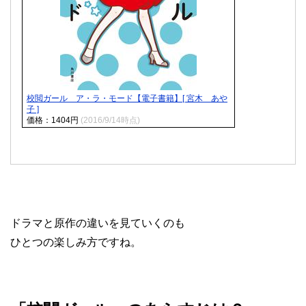
校閲ガール ア・ラ・モード【電子書籍】[ 宮木 あや
子 ]
価格：1404円
(2016/9/14時点)
ドラマと原作の違いを見ていくのも
ひとつの楽しみ方ですね。