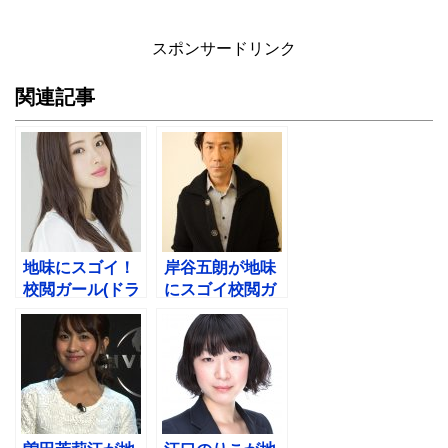
スポンサードリンク
関連記事
地味にスゴイ！
岸谷五朗が地味
校閲ガール(ドラ
にスゴイ校閲ガ
マ)キャスト！是
ールで部長・茸
永是之は誰？
原渚音！石原さ
とみと再共演？