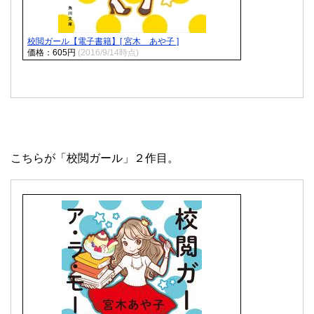
校閲ガール【電子書籍】[ 宮木 あや子 ]
価格：605円
(2016/9/14時点)
こちらが「校閲ガール」２作目。