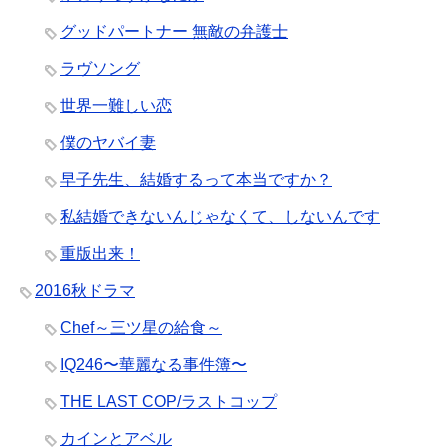
グッドパートナー 無敵の弁護士
ラヴソング
世界一難しい恋
僕のヤバイ妻
早子先生、結婚するって本当ですか？
私結婚できないんじゃなくて、しないんです
重版出来！
2016秋ドラマ
Chef～三ツ星の給食～
IQ246〜華麗なる事件簿〜
THE LAST COP/ラストコップ
カインとアベル