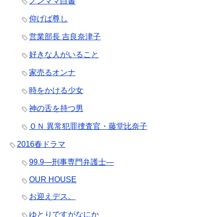
ノンママ白書
仰げば尊し
営業部長 吉良奈津子
好きな人がいること
家売るオンナ
時をかける少女
神の舌を持つ男
ＯＮ 異常犯罪捜査官・藤堂比奈子
2016春ドラマ
99.9―刑事専門弁護士―
OUR HOUSE
お迎えデス。
ゆとりですがなにか