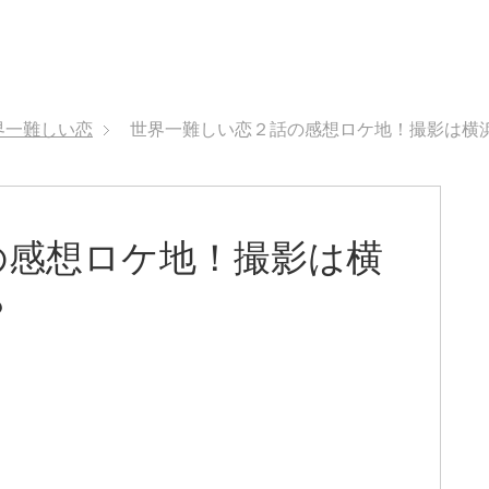
界一難しい恋
世界一難しい恋２話の感想ロケ地！撮影は横
の感想ロケ地！撮影は横
？