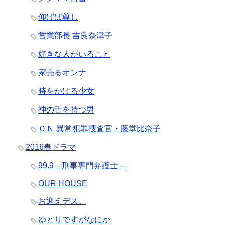
仰げば尊し
営業部長 吉良奈津子
好きな人がいること
家売るオンナ
時をかける少女
神の舌を持つ男
ＯＮ 異常犯罪捜査官・藤堂比奈子
2016春ドラマ
99.9―刑事専門弁護士―
OUR HOUSE
お迎えデス。
ゆとりですがなにか