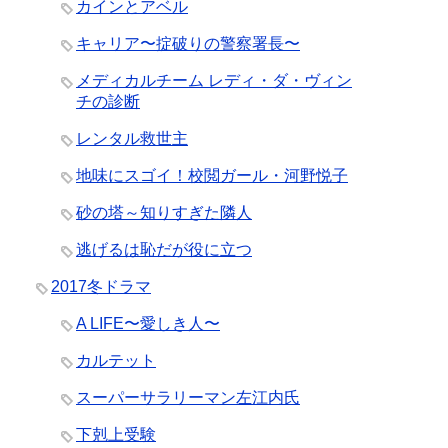
カインとアベル
キャリア〜掟破りの警察署長〜
メディカルチーム レディ・ダ・ヴィン
チの診断
レンタル救世主
地味にスゴイ！校閲ガール・河野悦子
砂の塔～知りすぎた隣人
逃げるは恥だが役に立つ
2017冬ドラマ
A LIFE〜愛しき人〜
カルテット
スーパーサラリーマン左江内氏
下剋上受験