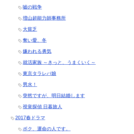
嘘の戦争
増山超能力師事務所
大貧乏
奪い愛、冬
嫌われる勇気
就活家族 ～きっと、うまくいく～
東京タラレバ娘
男水！
突然ですが、明日結婚します
視覚探偵 日暮旅人
2017春ドラマ
ボク、運命の人です。