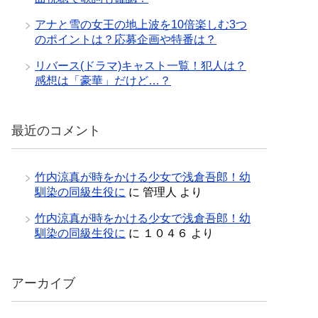
アナと雪の女王の地上波を10倍楽しむ3つ
のポイントは？応募企画や特番は？
リバース(ドラマ)キャスト一覧！犯人は？
感想は「豪華」だけど…？
最近のコメント
竹内涼真が時をかける少女で浅倉吾郎！幼
馴染の同級生役に
に
管理人
より
竹内涼真が時をかける少女で浅倉吾郎！幼
馴染の同級生役に
に
１０４６
より
アーカイブ