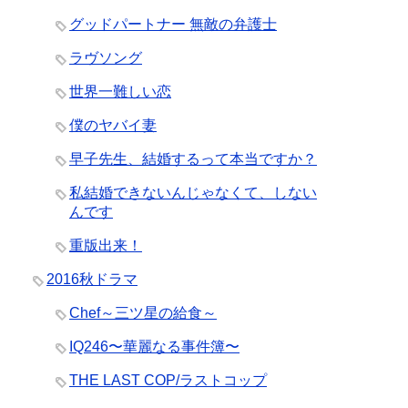
グッドパートナー 無敵の弁護士
ラヴソング
世界一難しい恋
僕のヤバイ妻
早子先生、結婚するって本当ですか？
私結婚できないんじゃなくて、しない
んです
重版出来！
2016秋ドラマ
Chef～三ツ星の給食～
IQ246〜華麗なる事件簿〜
THE LAST COP/ラストコップ