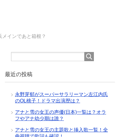
浜メインであと箱根？
最近の投稿
永野芽郁がスーパーサラリーマン左江内氏
のOL桃子！ドラマ出演歴は？
アナと雪の女王の声優(日本)一覧は？オラ
フやアナ幼少期は誰？
アナと雪の女王の主題歌と挿入歌一覧！全
曲視聴で歌詞も確認！