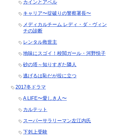
カインとアベル
キャリア〜掟破りの警察署長〜
メディカルチーム レディ・ダ・ヴィン
チの診断
レンタル救世主
地味にスゴイ！校閲ガール・河野悦子
砂の塔～知りすぎた隣人
逃げるは恥だが役に立つ
2017冬ドラマ
A LIFE〜愛しき人〜
カルテット
スーパーサラリーマン左江内氏
下剋上受験