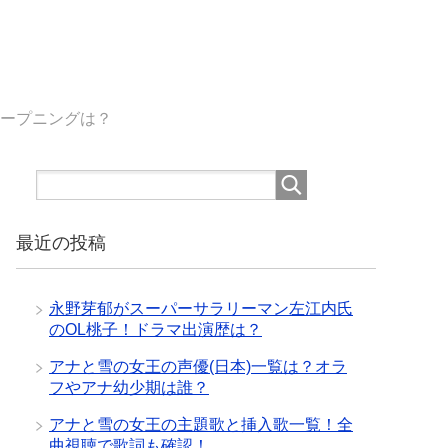
オープニングは？
最近の投稿
永野芽郁がスーパーサラリーマン左江内氏
のOL桃子！ドラマ出演歴は？
アナと雪の女王の声優(日本)一覧は？オラ
フやアナ幼少期は誰？
アナと雪の女王の主題歌と挿入歌一覧！全
曲視聴で歌詞も確認！