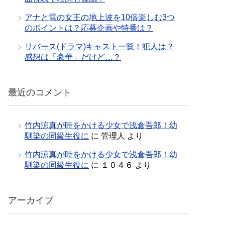
アナと雪の女王の地上波を10倍楽しむ3つ
のポイントは？応募企画や特番は？
リバース(ドラマ)キャスト一覧！犯人は？
感想は「豪華」だけど…？
最近のコメント
竹内涼真が時をかける少女で浅倉吾郎！幼
馴染の同級生役に
に
管理人
より
竹内涼真が時をかける少女で浅倉吾郎！幼
馴染の同級生役に
に
１０４６
より
アーカイブ