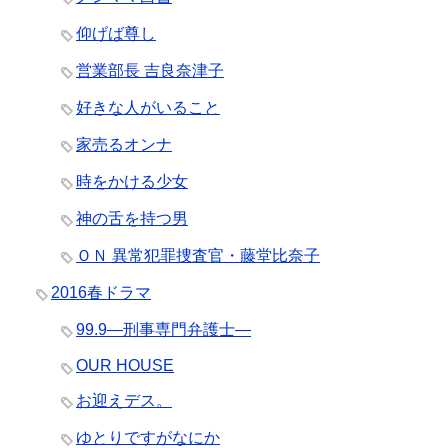
仰げば尊し
営業部長 吉良奈津子
好きな人がいること
家売るオンナ
時をかける少女
神の舌を持つ男
ＯＮ 異常犯罪捜査官・藤堂比奈子
2016春ドラマ
99.9―刑事専門弁護士―
OUR HOUSE
お迎えデス。
ゆとりですがなにか