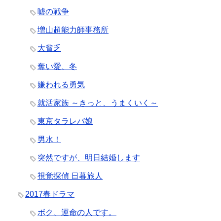
嘘の戦争
増山超能力師事務所
大貧乏
奪い愛、冬
嫌われる勇気
就活家族 ～きっと、うまくいく～
東京タラレバ娘
男水！
突然ですが、明日結婚します
視覚探偵 日暮旅人
2017春ドラマ
ボク、運命の人です。