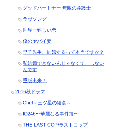
グッドパートナー 無敵の弁護士
ラヴソング
世界一難しい恋
僕のヤバイ妻
早子先生、結婚するって本当ですか？
私結婚できないんじゃなくて、しない
んです
重版出来！
2016秋ドラマ
Chef～三ツ星の給食～
IQ246〜華麗なる事件簿〜
THE LAST COP/ラストコップ