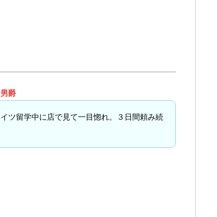
ン男爵
イツ留学中に店で見て一目惚れ。３日間頼み続