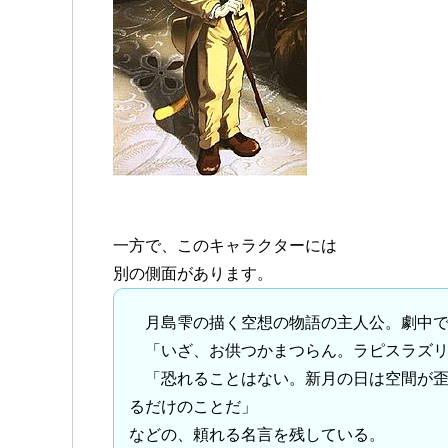
一方で、このキャラクターには
別の側面があります。
月島雫の描く空想の物語の主人公。劇中で
「いざ、お供つかまつらん。ラピスラズリ
「恐れることはない。新月の日は空間が歪
るだけのことだ」
などの、頼れる名言を残している。