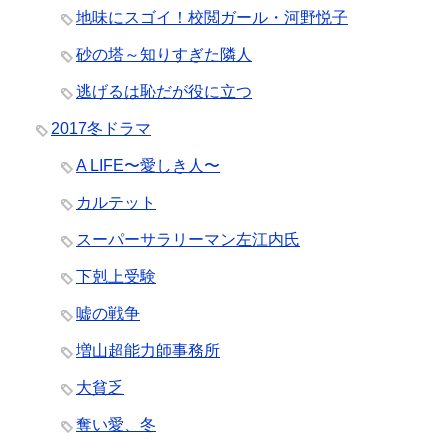
地味にスゴイ！校閲ガール・河野悦子
砂の塔～知りすぎた隣人
逃げるは恥だが役に立つ
2017冬ドラマ
A LIFE〜愛しき人〜
カルテット
スーパーサラリーマン左江内氏
下剋上受験
嘘の戦争
増山超能力師事務所
大貧乏
奪い愛、冬