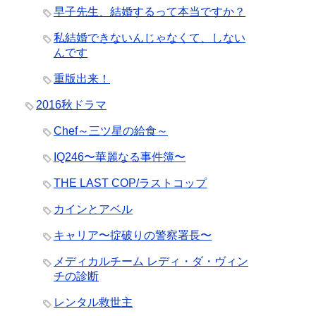
早子先生、結婚するって本当ですか？
私結婚できないんじゃなくて、しない
んです
重版出来！
2016秋ドラマ
Chef～三ツ星の給食～
IQ246〜華麗なる事件簿〜
THE LAST COP/ラストコップ
カインとアベル
キャリア〜掟破りの警察署長〜
メディカルチーム レディ・ダ・ヴィン
チの診断
レンタル救世主