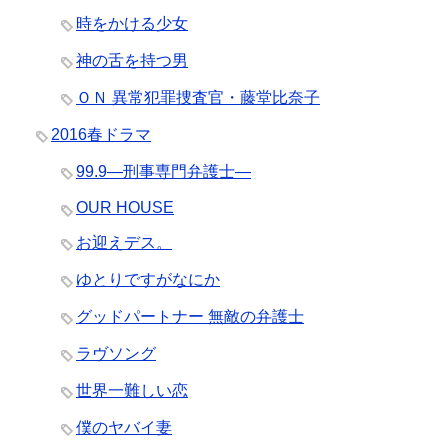
時をかける少女
神の舌を持つ男
ＯＮ 異常犯罪捜査官・藤堂比奈子
2016春ドラマ
99.9―刑事専門弁護士―
OUR HOUSE
お迎えデス。
ゆとりですがなにか
グッドパートナー 無敵の弁護士
ラヴソング
世界一難しい恋
僕のヤバイ妻