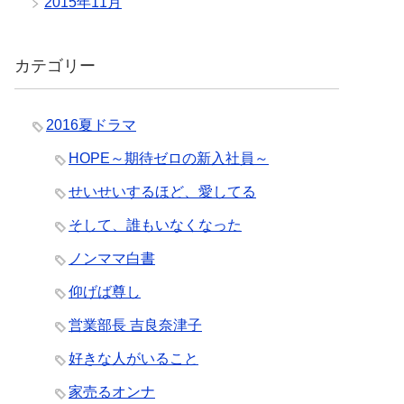
2015年11月
カテゴリー
2016夏ドラマ
HOPE～期待ゼロの新入社員～
せいせいするほど、愛してる
そして、誰もいなくなった
ノンママ白書
仰げば尊し
営業部長 吉良奈津子
好きな人がいること
家売るオンナ