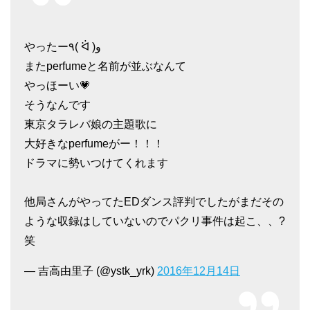
やったー٩( ᐛ )و
またperfumeと名前が並ぶなんて
やっほーい💗
そうなんです
東京タラレバ娘の主題歌に
大好きなperfumeがー！！！
ドラマに勢いつけてくれます
他局さんがやってたEDダンス評判でしたがまだその
ような収録はしていないのでパクリ事件は起こ、、?
笑
— 吉高由里子 (@ystk_yrk)
2016年12月14日