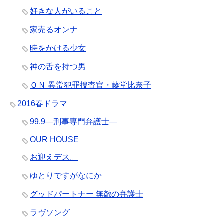
好きな人がいること
家売るオンナ
時をかける少女
神の舌を持つ男
ＯＮ 異常犯罪捜査官・藤堂比奈子
2016春ドラマ
99.9―刑事専門弁護士―
OUR HOUSE
お迎えデス。
ゆとりですがなにか
グッドパートナー 無敵の弁護士
ラヴソング