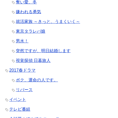
奪い愛、冬
嫌われる勇気
就活家族 ～きっと、うまくいく～
東京タラレバ娘
男水！
突然ですが、明日結婚します
視覚探偵 日暮旅人
2017春ドラマ
ボク、運命の人です。
リバース
イベント
テレビ番組