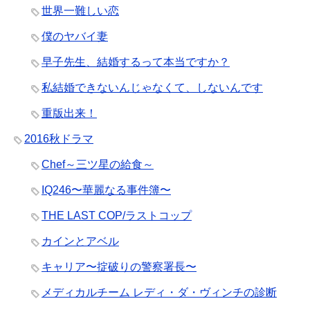
世界一難しい恋
僕のヤバイ妻
早子先生、結婚するって本当ですか？
私結婚できないんじゃなくて、しないんです
重版出来！
2016秋ドラマ
Chef～三ツ星の給食～
IQ246〜華麗なる事件簿〜
THE LAST COP/ラストコップ
カインとアベル
キャリア〜掟破りの警察署長〜
メディカルチーム レディ・ダ・ヴィンチの診断