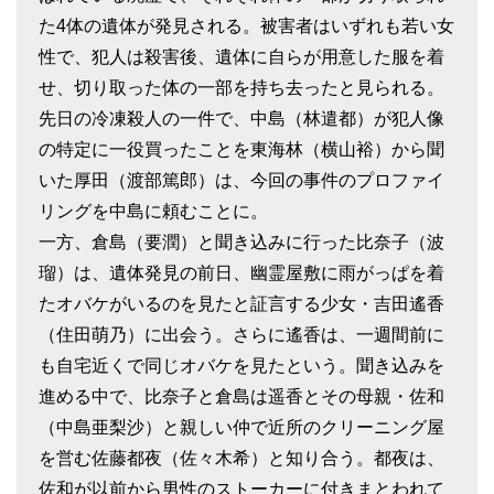
た4体の遺体が発見される。被害者はいずれも若い女
性で、犯人は殺害後、遺体に自らが用意した服を着
せ、切り取った体の一部を持ち去ったと見られる。
先日の冷凍殺人の一件で、中島（林遣都）が犯人像
の特定に一役買ったことを東海林（横山裕）から聞
いた厚田（渡部篤郎）は、今回の事件のプロファイ
リングを中島に頼むことに。
一方、倉島（要潤）と聞き込みに行った比奈子（波
瑠）は、遺体発見の前日、幽霊屋敷に雨がっぱを着
たオバケがいるのを見たと証言する少女・吉田遙香
（住田萌乃）に出会う。さらに遙香は、一週間前に
も自宅近くで同じオバケを見たという。聞き込みを
進める中で、比奈子と倉島は遥香とその母親・佐和
（中島亜梨沙）と親しい仲で近所のクリーニング屋
を営む佐藤都夜（佐々木希）と知り合う。都夜は、
佐和が以前から男性のストーカーに付きまとわれて