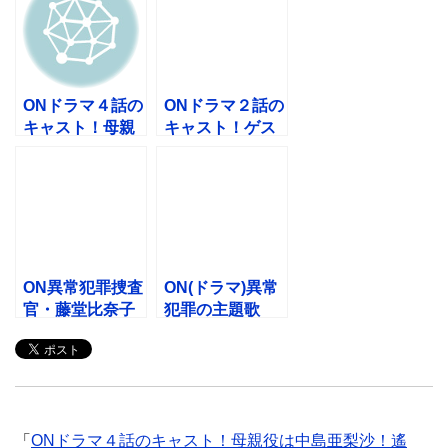
ONドラマ４話の
ONドラマ２話の
キャスト！母親
キャスト！ゲス
役は中島亜梨
トは間宮祥太
沙！遙香は誰？
朗！子役は？
ON異常犯罪捜査
ON(ドラマ)異常
官・藤堂比奈子
犯罪の主題歌
（ドラマ）の原
BGM！曲名
作は小説！いつ
「Swan」
から放送？
「
ONドラマ４話のキャスト！母親役は中島亜梨沙！遙