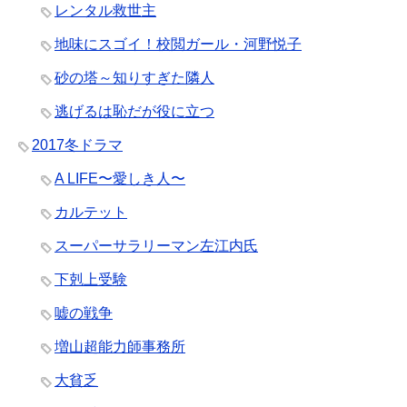
レンタル救世主
地味にスゴイ！校閲ガール・河野悦子
砂の塔～知りすぎた隣人
逃げるは恥だが役に立つ
2017冬ドラマ
A LIFE〜愛しき人〜
カルテット
スーパーサラリーマン左江内氏
下剋上受験
嘘の戦争
増山超能力師事務所
大貧乏