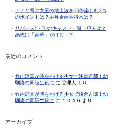
アナと雪の女王の地上波を10倍楽しむ3つ
のポイントは？応募企画や特番は？
リバース(ドラマ)キャスト一覧！犯人は？
感想は「豪華」だけど…？
最近のコメント
竹内涼真が時をかける少女で浅倉吾郎！幼
馴染の同級生役に
に
管理人
より
竹内涼真が時をかける少女で浅倉吾郎！幼
馴染の同級生役に
に
１０４６
より
アーカイブ