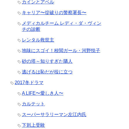
カインとアベル
キャリア〜掟破りの警察署長〜
メディカルチーム レディ・ダ・ヴィン
チの診断
レンタル救世主
地味にスゴイ！校閲ガール・河野悦子
砂の塔～知りすぎた隣人
逃げるは恥だが役に立つ
2017冬ドラマ
A LIFE〜愛しき人〜
カルテット
スーパーサラリーマン左江内氏
下剋上受験