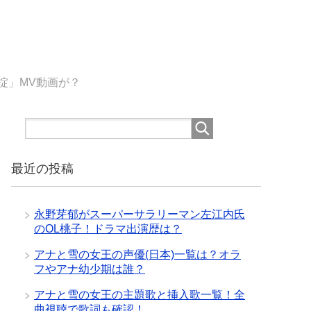
の掟」MV動画が？
最近の投稿
永野芽郁がスーパーサラリーマン左江内氏
のOL桃子！ドラマ出演歴は？
アナと雪の女王の声優(日本)一覧は？オラ
フやアナ幼少期は誰？
アナと雪の女王の主題歌と挿入歌一覧！全
曲視聴で歌詞も確認！