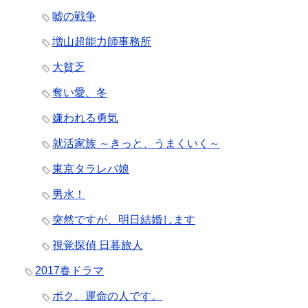
嘘の戦争
増山超能力師事務所
大貧乏
奪い愛、冬
嫌われる勇気
就活家族 ～きっと、うまくいく～
東京タラレバ娘
男水！
突然ですが、明日結婚します
視覚探偵 日暮旅人
2017春ドラマ
ボク、運命の人です。