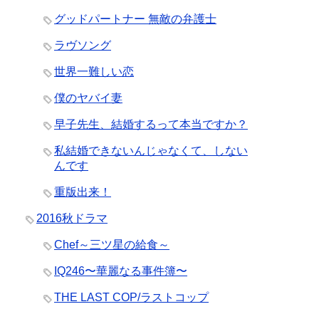
グッドパートナー 無敵の弁護士
ラヴソング
世界一難しい恋
僕のヤバイ妻
早子先生、結婚するって本当ですか？
私結婚できないんじゃなくて、しない
んです
重版出来！
2016秋ドラマ
Chef～三ツ星の給食～
IQ246〜華麗なる事件簿〜
THE LAST COP/ラストコップ