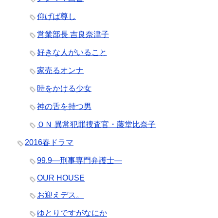
仰げば尊し
営業部長 吉良奈津子
好きな人がいること
家売るオンナ
時をかける少女
神の舌を持つ男
ＯＮ 異常犯罪捜査官・藤堂比奈子
2016春ドラマ
99.9―刑事専門弁護士―
OUR HOUSE
お迎えデス。
ゆとりですがなにか