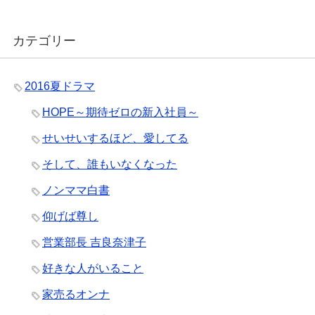
カテゴリー
2016夏ドラマ
HOPE～期待ゼロの新入社員～
せいせいするほど、愛してる
そして、誰もいなくなった
ノンママ白書
仰げば尊し
営業部長 吉良奈津子
好きな人がいること
家売るオンナ