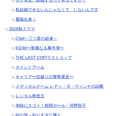
早子先生、結婚するって本当ですか？
私結婚できないんじゃなくて、しないんです
重版出来！
2016秋ドラマ
Chef～三ツ星の給食～
IQ246〜華麗なる事件簿〜
THE LAST COP/ラストコップ
カインとアベル
キャリア〜掟破りの警察署長〜
メディカルチーム レディ・ダ・ヴィンチの診断
レンタル救世主
地味にスゴイ！校閲ガール・河野悦子
砂の塔～知りすぎた隣人