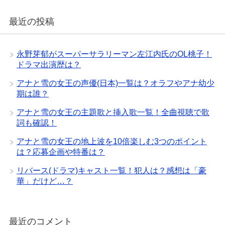
最近の投稿
永野芽郁がスーパーサラリーマン左江内氏のOL桃子！
ドラマ出演歴は？
アナと雪の女王の声優(日本)一覧は？オラフやアナ幼少
期は誰？
アナと雪の女王の主題歌と挿入歌一覧！全曲視聴で歌
詞も確認！
アナと雪の女王の地上波を10倍楽しむ3つのポイント
は？応募企画や特番は？
リバース(ドラマ)キャスト一覧！犯人は？感想は「豪
華」だけど…？
最近のコメント