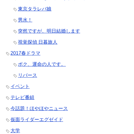
東京タラレバ娘
男水！
突然ですが、明日結婚します
視覚探偵 日暮旅人
2017春ドラマ
ボク、運命の人です。
リバース
イベント
テレビ番組
今話題！ほやほやニュース
仮面ライダーエグゼイド
大学