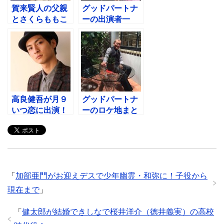
賀来賢人の父親
グッドパートナ
とさくらももこ
ーの出演者一
の意外な関係？
覧！アソシエイ
賀来千香子との
ト弁護士って？
共演は？
高良健吾が月９
グッドパートナ
いつ恋に出演！
ーのロケ地まと
過去ドラマの髪
め！感想視聴率
型がすごい！
も随時更新！
「
加部亜門がお迎えデスで少年幽霊・和弥に！子役から
現在まで
」
「
健太郎が結婚できしなで桜井洋介（徳井義実）の高校