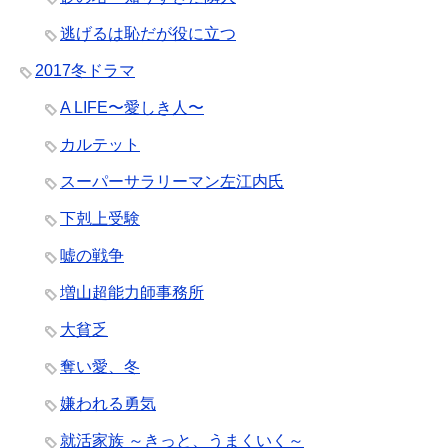
逃げるは恥だが役に立つ
2017冬ドラマ
A LIFE〜愛しき人〜
カルテット
スーパーサラリーマン左江内氏
下剋上受験
嘘の戦争
増山超能力師事務所
大貧乏
奪い愛、冬
嫌われる勇気
就活家族 ～きっと、うまくいく～