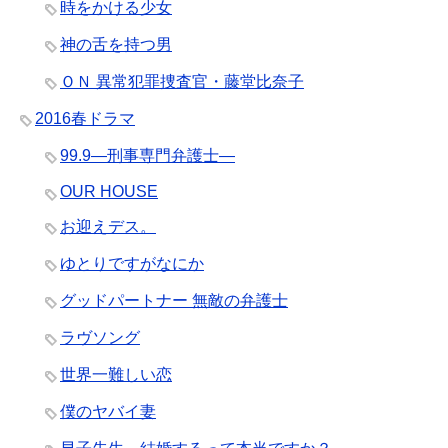
時をかける少女
神の舌を持つ男
ＯＮ 異常犯罪捜査官・藤堂比奈子
2016春ドラマ
99.9―刑事専門弁護士―
OUR HOUSE
お迎えデス。
ゆとりですがなにか
グッドパートナー 無敵の弁護士
ラヴソング
世界一難しい恋
僕のヤバイ妻