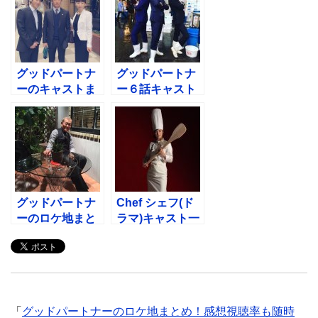
グッドパートナ
グッドパートナ
ーのキャストま
ー６話キャスト
とめ相関図！新
名言！お見合い
人子役は誰？
ラン太田蘭子と
目黒くんは誰？
グッドパートナ
Chef シェフ(ド
ーのロケ地まと
ラマ)キャスト一
め！感想視聴率
覧！子役小学生
も随時更新！
は誰？
「
グッドパートナーのロケ地まとめ！感想視聴率も随時