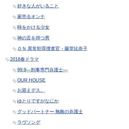
好きな人がいること
家売るオンナ
時をかける少女
神の舌を持つ男
ＯＮ 異常犯罪捜査官・藤堂比奈子
2016春ドラマ
99.9―刑事専門弁護士―
OUR HOUSE
お迎えデス。
ゆとりですがなにか
グッドパートナー 無敵の弁護士
ラヴソング