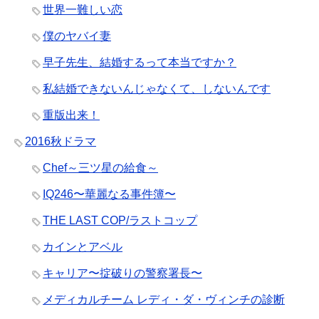
世界一難しい恋
僕のヤバイ妻
早子先生、結婚するって本当ですか？
私結婚できないんじゃなくて、しないんです
重版出来！
2016秋ドラマ
Chef～三ツ星の給食～
IQ246〜華麗なる事件簿〜
THE LAST COP/ラストコップ
カインとアベル
キャリア〜掟破りの警察署長〜
メディカルチーム レディ・ダ・ヴィンチの診断