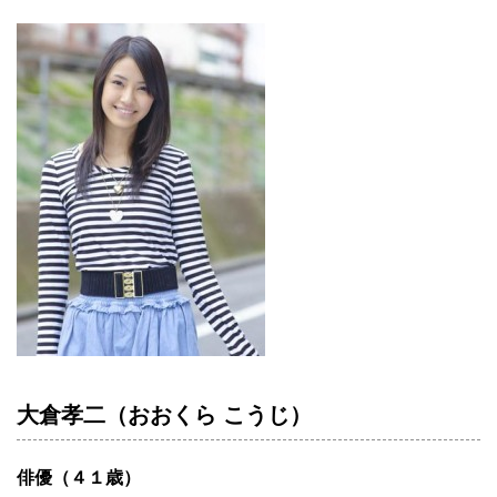
大倉孝二（おおくら こうじ）
俳優（４１歳）