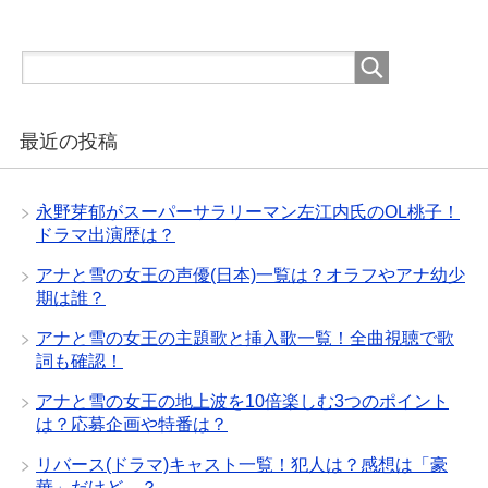
最近の投稿
永野芽郁がスーパーサラリーマン左江内氏のOL桃子！
ドラマ出演歴は？
アナと雪の女王の声優(日本)一覧は？オラフやアナ幼少
期は誰？
アナと雪の女王の主題歌と挿入歌一覧！全曲視聴で歌
詞も確認！
アナと雪の女王の地上波を10倍楽しむ3つのポイント
は？応募企画や特番は？
リバース(ドラマ)キャスト一覧！犯人は？感想は「豪
華」だけど…？