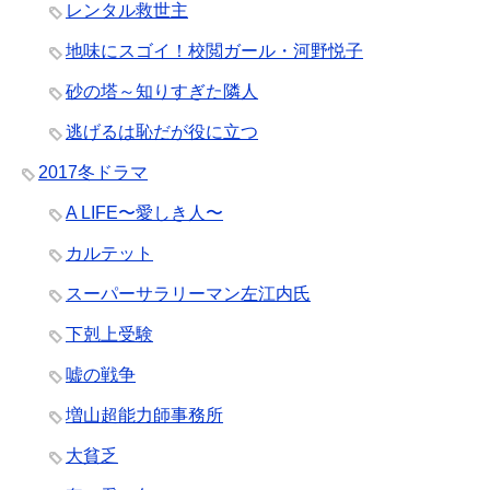
レンタル救世主
地味にスゴイ！校閲ガール・河野悦子
砂の塔～知りすぎた隣人
逃げるは恥だが役に立つ
2017冬ドラマ
A LIFE〜愛しき人〜
カルテット
スーパーサラリーマン左江内氏
下剋上受験
嘘の戦争
増山超能力師事務所
大貧乏