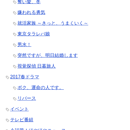
奪い愛、冬
嫌われる勇気
就活家族 ～きっと、うまくいく～
東京タラレバ娘
男水！
突然ですが、明日結婚します
視覚探偵 日暮旅人
2017春ドラマ
ボク、運命の人です。
リバース
イベント
テレビ番組