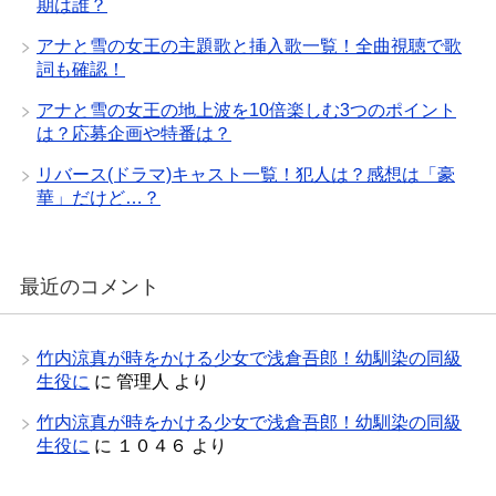
期は誰？
アナと雪の女王の主題歌と挿入歌一覧！全曲視聴で歌
詞も確認！
アナと雪の女王の地上波を10倍楽しむ3つのポイント
は？応募企画や特番は？
リバース(ドラマ)キャスト一覧！犯人は？感想は「豪
華」だけど…？
最近のコメント
竹内涼真が時をかける少女で浅倉吾郎！幼馴染の同級
生役に
に
管理人
より
竹内涼真が時をかける少女で浅倉吾郎！幼馴染の同級
生役に
に
１０４６
より