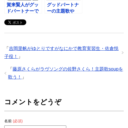
賀来賢人がグッ
グッドパートナ
ドパートナーで
ーの主題歌や
新人弁護士・熱
BGMは？音楽情
海優作役！役柄
報まとめ！
は？
「
吉岡里帆がゆとりですがなにかで教育実習生・佐倉悦
子役！
」
「
藤原さくらがラヴソングの佐野さくら！主題歌soupを
歌う！
」
コメントをどうぞ
名前
(必須)