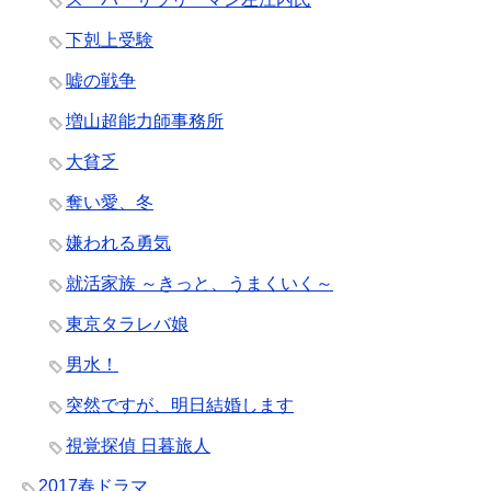
下剋上受験
嘘の戦争
増山超能力師事務所
大貧乏
奪い愛、冬
嫌われる勇気
就活家族 ～きっと、うまくいく～
東京タラレバ娘
男水！
突然ですが、明日結婚します
視覚探偵 日暮旅人
2017春ドラマ