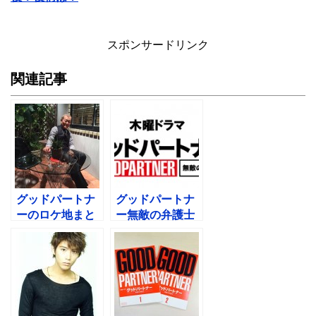
スポンサードリンク
関連記事
グッドパートナ
グッドパートナ
ーのロケ地まと
ー無敵の弁護士
め！感想視聴率
の原作あらす
も随時更新！
じ！いつから放
送？