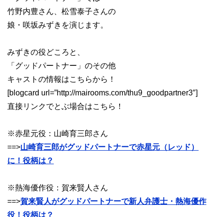
竹野内豊さん、松雪泰子さんの
娘・咲坂みずきを演じます。
みずきの役どころと、
「グッドパートナー」のその他
キャストの情報はこちらから！
[blogcard url=”http://mairooms.com/thu9_goodpartner3″]
直接リンクでとぶ場合はこちら！
※赤星元役：山崎育三郎さん
==>
山崎育三郎がグッドパートナーで赤星元（レッド）
に！役柄は？
※熱海優作役：賀来賢人さん
==>
賀来賢人がグッドパートナーで新人弁護士・熱海優作
役！役柄は？