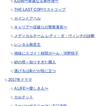
IQ246〜華麗なる事件簿〜
THE LAST COP/ラストコップ
カインとアベル
キャリア〜掟破りの警察署長〜
メディカルチーム レディ・ダ・ヴィンチの診断
レンタル救世主
地味にスゴイ！校閲ガール・河野悦子
砂の塔～知りすぎた隣人
逃げるは恥だが役に立つ
2017冬ドラマ
A LIFE〜愛しき人〜
カルテット
スーパーサラリーマン左江内氏