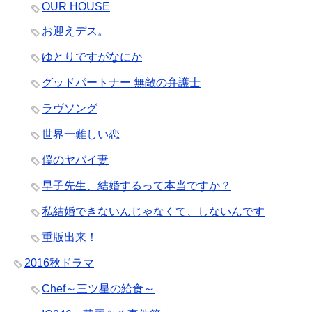
OUR HOUSE
お迎えデス。
ゆとりですがなにか
グッドパートナー 無敵の弁護士
ラヴソング
世界一難しい恋
僕のヤバイ妻
早子先生、結婚するって本当ですか？
私結婚できないんじゃなくて、しないんです
重版出来！
2016秋ドラマ
Chef～三ツ星の給食～