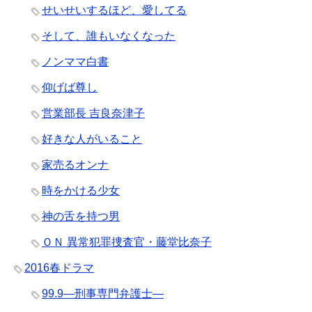
せいせいするほど、愛してる
そして、誰もいなくなった
ノンママ白書
仰げば尊し
営業部長 吉良奈津子
好きな人がいること
家売るオンナ
時をかける少女
神の舌を持つ男
ＯＮ 異常犯罪捜査官・藤堂比奈子
2016春ドラマ
99.9―刑事専門弁護士―