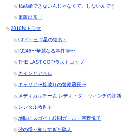
私結婚できないんじゃなくて、しないんです
重版出来！
2016秋ドラマ
Chef～三ツ星の給食～
IQ246〜華麗なる事件簿〜
THE LAST COP/ラストコップ
カインとアベル
キャリア〜掟破りの警察署長〜
メディカルチーム レディ・ダ・ヴィンチの診断
レンタル救世主
地味にスゴイ！校閲ガール・河野悦子
砂の塔～知りすぎた隣人