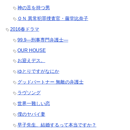
神の舌を持つ男
ＯＮ 異常犯罪捜査官・藤堂比奈子
2016春ドラマ
99.9―刑事専門弁護士―
OUR HOUSE
お迎えデス。
ゆとりですがなにか
グッドパートナー 無敵の弁護士
ラヴソング
世界一難しい恋
僕のヤバイ妻
早子先生、結婚するって本当ですか？