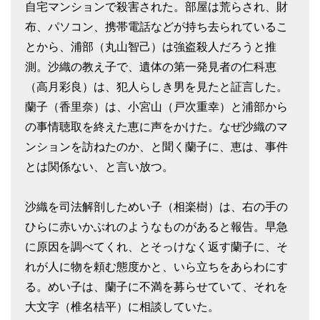
自宅マンションで殺害された。部屋は荒らされ、財
布、パソコン、携帯電話などが持ち去られているこ
とから、浦部（丸山智己）は強盗殺人だろうと推
測。沙織の教え子で、遺体の第一発見者の仁科恵
（高月彩良）は、犯人らしき男を見たと証言した。
蘭子（香里奈）は、小宮山（戸次重幸）と浦部から
の事情聴取を終えた恵に声をかけた。なぜ沙織のマ
ンションを訪ねたのか、と聞く蘭子に、恵は、事件
とは関係ない、と言い放つ。
沙織を司法解剖しためい子（相楽樹）は、右の手の
ひらに赤いかぶれのようなものがあると報告。早急
に原因を調べてくれ、とそっけなく返す蘭子に、そ
れが人に物を頼む態度かと、いら立ちをあらわにす
る。めい子は、蘭子に不満を募らせていて、それを
大文字（椎名桔平）に相談していた。