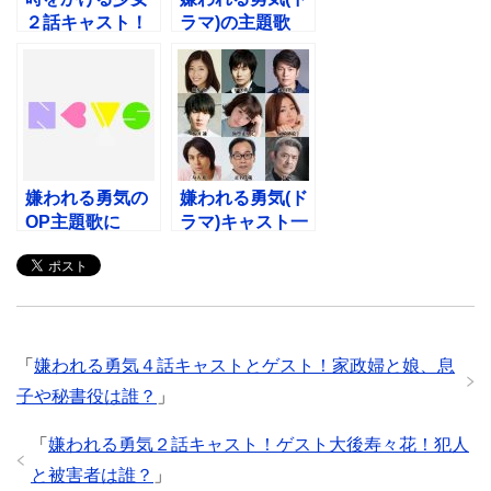
２話キャスト！
ラマ)の主題歌
ミホと西岡役
BGMとCM！大
は？ゲストに机
塚愛「私」の発
くん？
売日は？
嫌われる勇気の
嫌われる勇気(ド
OP主題歌に
ラマ)キャスト一
NEWS！CDの
覧！黒幕犯人と
予約と発売日は
若手女優は誰？
いつ？
「
嫌われる勇気４話キャストとゲスト！家政婦と娘、息
子や秘書役は誰？
」
「
嫌われる勇気２話キャスト！ゲスト大後寿々花！犯人
と被害者は誰？
」