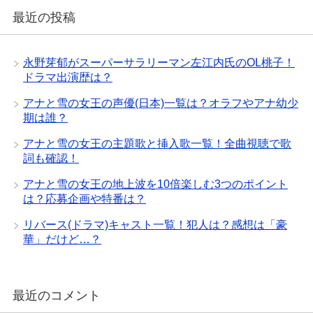
最近の投稿
永野芽郁がスーパーサラリーマン左江内氏のOL桃子！
ドラマ出演歴は？
アナと雪の女王の声優(日本)一覧は？オラフやアナ幼少
期は誰？
アナと雪の女王の主題歌と挿入歌一覧！全曲視聴で歌
詞も確認！
アナと雪の女王の地上波を10倍楽しむ3つのポイント
は？応募企画や特番は？
リバース(ドラマ)キャスト一覧！犯人は？感想は「豪
華」だけど…？
最近のコメント