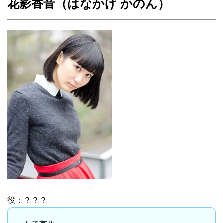
花影香音（はなかげ かのん）
役：？？？