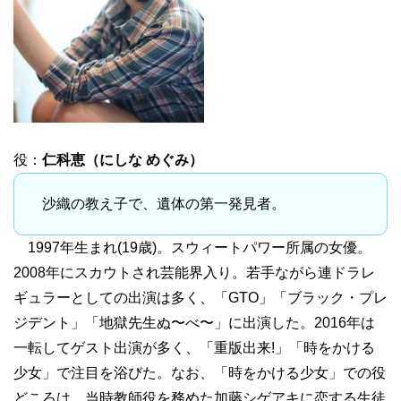
役：
仁科恵（にしな めぐみ）
沙織の教え子で、遺体の第一発見者。
1997年生まれ(19歳)。スウィートパワー所属の女優。
2008年にスカウトされ芸能界入り。若手ながら連ドラレ
ギュラーとしての出演は多く、「GTO」「ブラック・プレ
ジデント」「地獄先生ぬ〜べ〜」に出演した。2016年は
一転してゲスト出演が多く、「重版出来!」「時をかける
少女」で注目を浴びた。なお、「時をかける少女」での役
どころは、当時教師役を務めた加藤シゲアキに恋する生徒