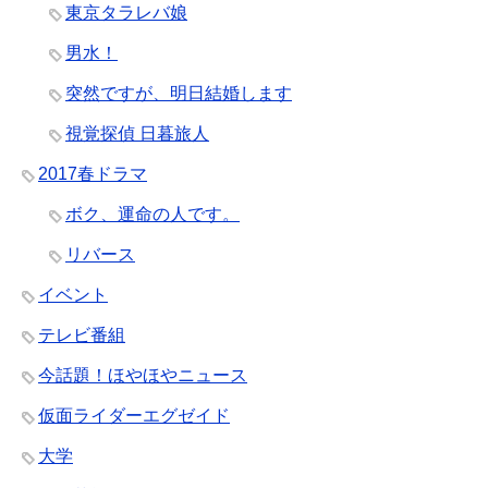
東京タラレバ娘
男水！
突然ですが、明日結婚します
視覚探偵 日暮旅人
2017春ドラマ
ボク、運命の人です。
リバース
イベント
テレビ番組
今話題！ほやほやニュース
仮面ライダーエグゼイド
大学