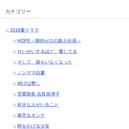
カテゴリー
2016夏ドラマ
HOPE～期待ゼロの新入社員～
せいせいするほど、愛してる
そして、誰もいなくなった
ノンママ白書
仰げば尊し
営業部長 吉良奈津子
好きな人がいること
家売るオンナ
時をかける少女