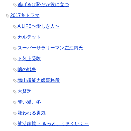
逃げるは恥だが役に立つ
2017冬ドラマ
A LIFE〜愛しき人〜
カルテット
スーパーサラリーマン左江内氏
下剋上受験
嘘の戦争
増山超能力師事務所
大貧乏
奪い愛、冬
嫌われる勇気
就活家族 ～きっと、うまくいく～