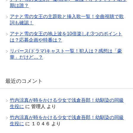
期は誰？
アナと雪の女王の主題歌と挿入歌一覧！全曲視聴で歌
詞も確認！
アナと雪の女王の地上波を10倍楽しむ3つのポイント
は？応募企画や特番は？
リバース(ドラマ)キャスト一覧！犯人は？感想は「豪
華」だけど…？
最近のコメント
竹内涼真が時をかける少女で浅倉吾郎！幼馴染の同級
生役に
に
管理人
より
竹内涼真が時をかける少女で浅倉吾郎！幼馴染の同級
生役に
に
１０４６
より