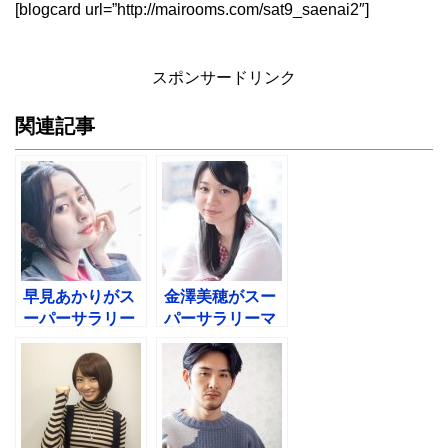
[blogcard url=”http://mairooms.com/sat9_saenai2″]
スポンサードリンク
関連記事
早見あかりがス
金澤美穂がスー
ーパーサラリー
パーサラリーマ
マン左江内氏で
ン左江内氏でさ
蒲田！ドラマ歴
やか！押尾学と
は？
ドラマ歴？