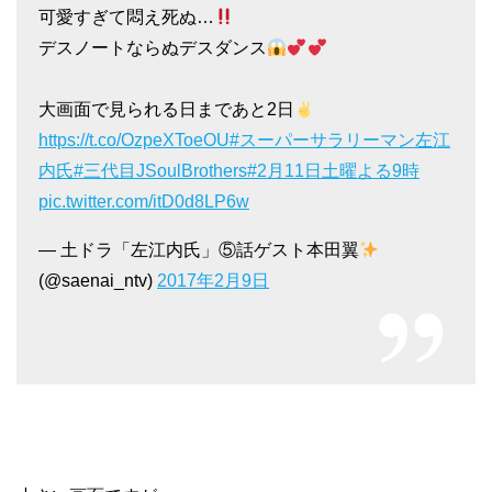
可愛すぎて悶え死ぬ…
デスノートならぬデスダンス
大画面で見られる日まであと2日
https://t.co/OzpeXToeOU
#スーパーサラリーマン左江
内氏
#三代目JSoulBrothers
#2月11日土曜よる9時
pic.twitter.com/itD0d8LP6w
— 土ドラ「左江内氏」⑤話ゲスト本田翼
(@saenai_ntv)
2017年2月9日