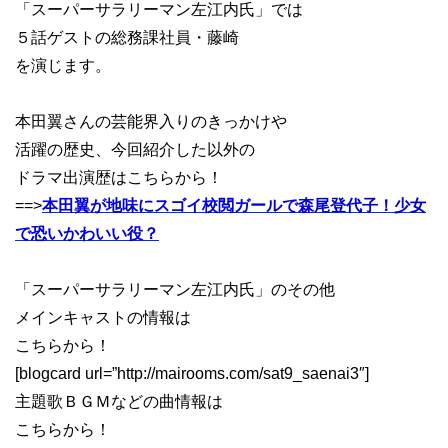
「スーパーサラリーマン左江内氏」では
５話ゲストの総務課社員・藤崎
を演じます。
本田翼さんの芸能界入りのきっかけや
活躍の歴史、今回紹介した以外の
ドラマ出演歴はこちらから！
==>
本田翼が地味にスゴイ校閲ガールで森尾登代子！少女
で恐いかわいい役？
「スーパーサラリーマン左江内氏」のその他
メインキャストの情報は
こちらから！
[blogcard url=”http://mairooms.com/sat9_saenai3″]
主題歌ＢＧＭなどの曲情報は
こちらから！