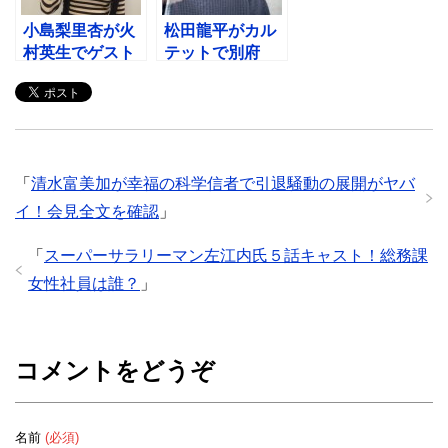
小島梨里杏が火
松田龍平がカル
村英生でゲスト
テットで別府
愉良（ゆら）
司！ドラマ歴
役！ドラマ歴
は？怪我で足
は？
が・・・
「
清水富美加が幸福の科学信者で引退騒動の展開がヤバ
イ！会見全文を確認
」
「
スーパーサラリーマン左江内氏５話キャスト！総務課
女性社員は誰？
」
コメントをどうぞ
名前
(必須)