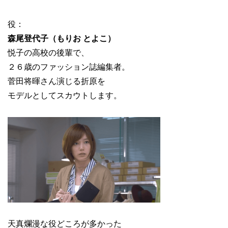
役：
森尾登代子（もりお とよこ）
悦子の高校の後輩で、
２６歳のファッション誌編集者。
菅田将暉さん演じる折原を
モデルとしてスカウトします。
天真爛漫な役どころが多かった