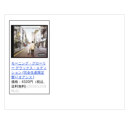
モーニング・グローリ
ー デラックス・エディ
ション (完全生産限定
盤) [ オアシス ]
価格：4320円（税込、
送料無料)
(2016/12/18
時点)