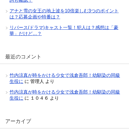
詞も確認！
アナと雪の女王の地上波を10倍楽しむ3つのポイント
は？応募企画や特番は？
リバース(ドラマ)キャスト一覧！犯人は？感想は「豪
華」だけど…？
最近のコメント
竹内涼真が時をかける少女で浅倉吾郎！幼馴染の同級
生役に
に
管理人
より
竹内涼真が時をかける少女で浅倉吾郎！幼馴染の同級
生役に
に
１０４６
より
アーカイブ