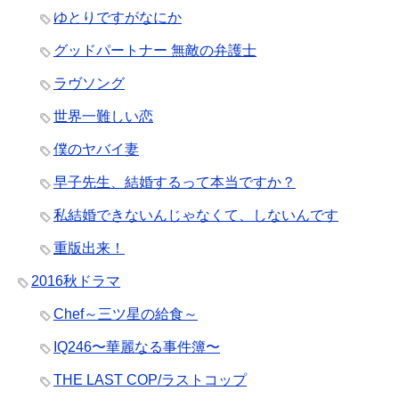
ゆとりですがなにか
グッドパートナー 無敵の弁護士
ラヴソング
世界一難しい恋
僕のヤバイ妻
早子先生、結婚するって本当ですか？
私結婚できないんじゃなくて、しないんです
重版出来！
2016秋ドラマ
Chef～三ツ星の給食～
IQ246〜華麗なる事件簿〜
THE LAST COP/ラストコップ