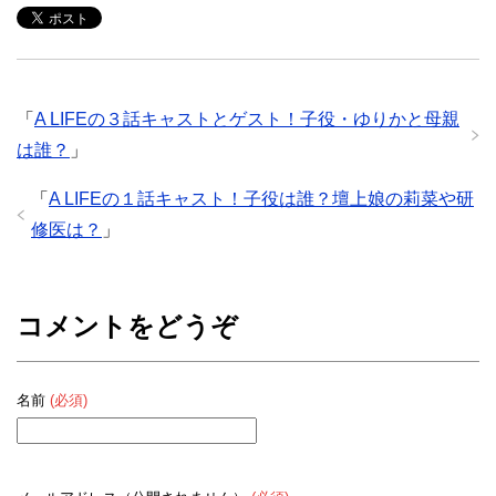
菜や研修医は？
供時代の子役
は？
「
A LIFEの３話キャストとゲスト！子役・ゆりかと母親
は誰？
」
「
A LIFEの１話キャスト！子役は誰？壇上娘の莉菜や研
修医は？
」
コメントをどうぞ
名前
(必須)