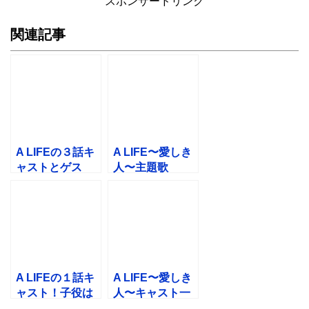
スポンサードリンク
関連記事
A LIFEの３話キ
A LIFE〜愛しき
ャストとゲス
人〜主題歌
ト！子役・ゆり
BGM！B’z新曲
かと母親は誰？
「Still Alive」で
オアシスは？
A LIFEの１話キ
A LIFE〜愛しき
ャスト！子役は
人〜キャスト一
誰？壇上娘の莉
覧！キムタク子