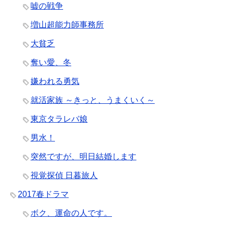
嘘の戦争
増山超能力師事務所
大貧乏
奪い愛、冬
嫌われる勇気
就活家族 ～きっと、うまくいく～
東京タラレバ娘
男水！
突然ですが、明日結婚します
視覚探偵 日暮旅人
2017春ドラマ
ボク、運命の人です。