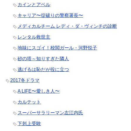
カインとアベル
キャリア〜掟破りの警察署長〜
メディカルチーム レディ・ダ・ヴィンチの診断
レンタル救世主
地味にスゴイ！校閲ガール・河野悦子
砂の塔～知りすぎた隣人
逃げるは恥だが役に立つ
2017冬ドラマ
A LIFE〜愛しき人〜
カルテット
スーパーサラリーマン左江内氏
下剋上受験