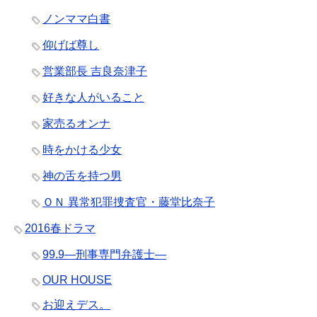
ノンママ白書
仰げば尊し
営業部長 吉良奈津子
好きな人がいること
家売るオンナ
時をかける少女
神の舌を持つ男
ＯＮ 異常犯罪捜査官・藤堂比奈子
2016春ドラマ
99.9―刑事専門弁護士―
OUR HOUSE
お迎えデス。