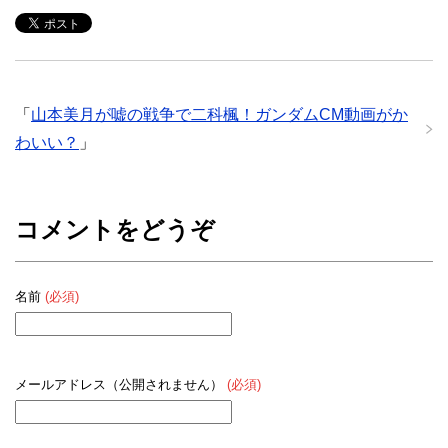
Ｍ！挿入歌は
ヴィンチの診断
「恋の中」！
の主題歌BGM
は？
「
山本美月が嘘の戦争で二科楓！ガンダムCM動画がか
わいい？
」
コメントをどうぞ
名前
(必須)
メールアドレス（公開されません）
(必須)