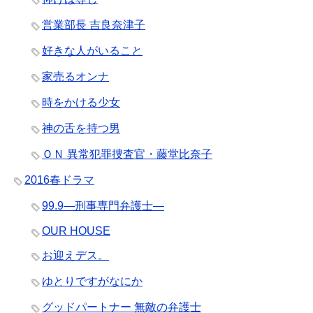
営業部長 吉良奈津子
好きな人がいること
家売るオンナ
時をかける少女
神の舌を持つ男
ＯＮ 異常犯罪捜査官・藤堂比奈子
2016春ドラマ
99.9―刑事専門弁護士―
OUR HOUSE
お迎えデス。
ゆとりですがなにか
グッドパートナー 無敵の弁護士