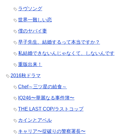
ラヴソング
世界一難しい恋
僕のヤバイ妻
早子先生、結婚するって本当ですか？
私結婚できないんじゃなくて、しないんです
重版出来！
2016秋ドラマ
Chef～三ツ星の給食～
IQ246〜華麗なる事件簿〜
THE LAST COP/ラストコップ
カインとアベル
キャリア〜掟破りの警察署長〜