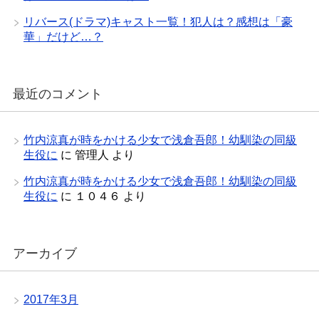
リバース(ドラマ)キャスト一覧！犯人は？感想は「豪
華」だけど…？
最近のコメント
竹内涼真が時をかける少女で浅倉吾郎！幼馴染の同級
生役に
に
管理人
より
竹内涼真が時をかける少女で浅倉吾郎！幼馴染の同級
生役に
に
１０４６
より
アーカイブ
2017年3月