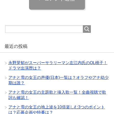
最近の投稿
永野芽郁がスーパーサラリーマン左江内氏のOL桃子！
ドラマ出演歴は？
アナと雪の女王の声優(日本)一覧は？オラフやアナ幼少
期は誰？
アナと雪の女王の主題歌と挿入歌一覧！全曲視聴で歌
詞も確認！
アナと雪の女王の地上波を10倍楽しむ3つのポイント
は？応募企画や特番は？