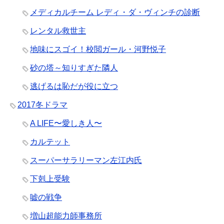
メディカルチーム レディ・ダ・ヴィンチの診断
レンタル救世主
地味にスゴイ！校閲ガール・河野悦子
砂の塔～知りすぎた隣人
逃げるは恥だが役に立つ
2017冬ドラマ
A LIFE〜愛しき人〜
カルテット
スーパーサラリーマン左江内氏
下剋上受験
嘘の戦争
増山超能力師事務所