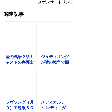
スポンサードリンク
関連記事
嘘の戦争２話キ
ジュディオング
ャストの弁護士
が嘘の戦争で四
は？ゲスト前田
条綾子！病気真
公輝、杉野遥亮
相とドラマ出演
の役は？
歴は？
ラヴソング（月
メディカルチー
９）主題歌ＢＧ
ム レディ・ダ・