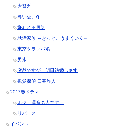
大貧乏
奪い愛、冬
嫌われる勇気
就活家族 ～きっと、うまくいく～
東京タラレバ娘
男水！
突然ですが、明日結婚します
視覚探偵 日暮旅人
2017春ドラマ
ボク、運命の人です。
リバース
イベント