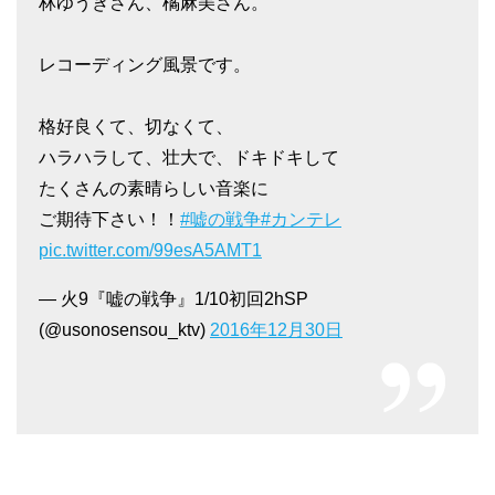
林ゆうきさん、橘麻美さん。
レコーディング風景です。
格好良くて、切なくて、
ハラハラして、壮大で、ドキドキして
たくさんの素晴らしい音楽に
ご期待下さい！！
#嘘の戦争
#カンテレ
pic.twitter.com/99esA5AMT1
— 火9『嘘の戦争』1/10初回2hSP
(@usonosensou_ktv)
2016年12月30日